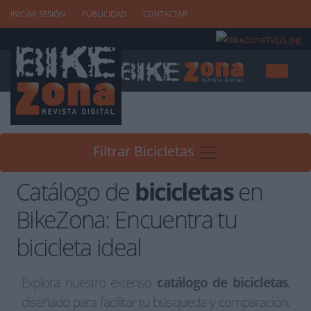
INICIAR SESIÓN
PUBLICIDAD
CONTACTAR
Filtrar Bicicletas
Catálogo de
bicicletas
en
BikeZona: Encuentra tu
bicicleta ideal
Explora nuestro extenso
catálogo de bicicletas
,
diseñado para facilitar tu búsqueda y comparación,