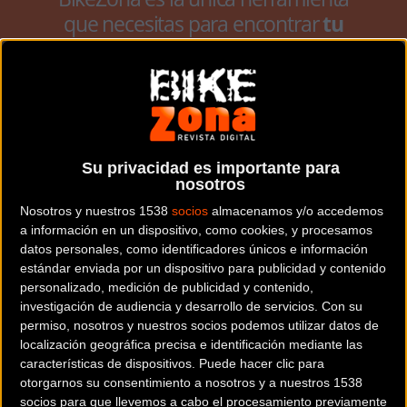
que necesitas para encontrar
tu
bicicleta ideal
antes de realizar la
compra.
Puede usar
nuestro
buscador con más de
35.000 referencias o el
comparador de
bicicletas
.
Su privacidad es importante para
nosotros
Nosotros y nuestros 1538
socios
almacenamos y/o accedemos
IR AL BUSCADOR
IR AL COMPARADOR
a información en un dispositivo, como cookies, y procesamos
datos personales, como identificadores únicos e información
estándar enviada por un dispositivo para publicidad y contenido
personalizado, medición de publicidad y contenido,
Filtrar
bicicletas
por tipo
investigación de audiencia y desarrollo de servicios.
Con su
permiso, nosotros y nuestros socios podemos utilizar datos de
CARRETERA
MTB - RÍGIDA
localización geográfica precisa e identificación mediante las
características de dispositivos. Puede hacer clic para
MTB - FREERIDE / DH
TANDEM
otorgarnos su consentimiento a nosotros y a nuestros 1538
CITY - TREKKING
BMX
socios para que llevemos a cabo el procesamiento previamente