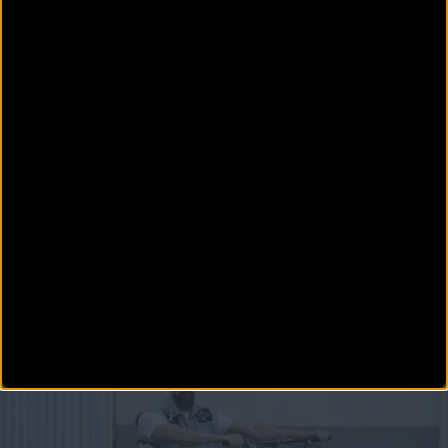
MATERIAL
Corratec presenta su gama 2027 en Tatzlwurm con e-
bikes de 150 Nm y e-gravel
El Hotel Feuriger Tatzlwurm acogió las Jornadas de Distribuidores de la marca alemana,
donde medios e industria p
MATERIAL
ROTWILD desvela sus e-bikes de 2027 en el Bike
Kingdom Testride de Lenzerheide
El evento ciclista de Lenzerheide acogerá la presentación y prueba en sendero de las nuevas
e-bikes R.EX 9