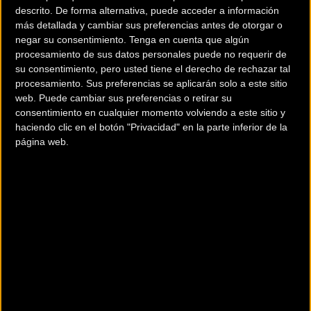
descrito. De forma alternativa, puede acceder a información
MTB - DOBLE XC
EBIKES - URBAN
más detallada y cambiar sus preferencias antes de otorgar o
negar su consentimiento.
Tenga en cuenta que algún
MTB - FREESTYLE - DIRT
MTB - ENDURO
procesamiento de sus datos personales puede no requerir de
su consentimiento, pero usted tiene el derecho de rechazar tal
TRIATLÓN
PLEGABLES
procesamiento. Sus preferencias se aplicarán solo a este sitio
ESPECIALES
CICLOCROSS
web. Puede cambiar sus preferencias o retirar su
consentimiento en cualquier momento volviendo a este sitio y
MTB - FATBIKES
TRIAL
haciendo clic en el botón "Privacidad" en la parte inferior de la
página web.
EBIKES - MTB DOBLES
EBIKES - MTB RÍGIDAS
EBIKES - ROAD
GRAVEL
Tests de
bicicletas
Ver todos