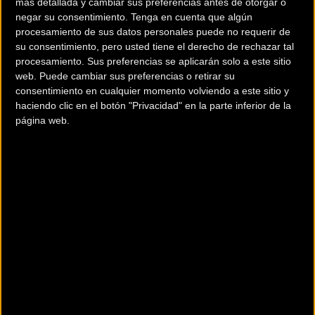
la bicicleta con más seguridad
más detallada y cambiar sus preferencias antes de otorgar o
negar su consentimiento.
Tenga en cuenta que algún
del mercado para pasar el
procesamiento de sus datos personales puede no requerir de
mejor día practicando tú
su consentimiento, pero usted tiene el derecho de rechazar tal
deporte favorito.
procesamiento. Sus preferencias se aplicarán solo a este sitio
web. Puede cambiar sus preferencias o retirar su
Más Información
consentimiento en cualquier momento volviendo a este sitio y
haciendo clic en el botón "Privacidad" en la parte inferior de la
página web.
Ir al
comparador de bicicletas
Consultar catálogos en PDF.
Ir al comparador
Catálogos
Solicita más info. al fabricante.
Más Info.
Montaje de la bicicleta
Chasis