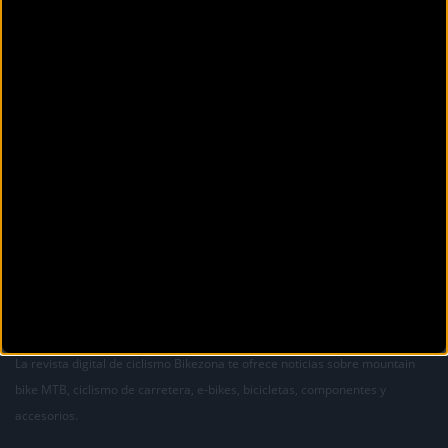
La revista digital de ciclismo Bikezona te ofrece noticias sobre mountain
bike MTB, ciclismo de carretera, e-bikes, bicicletas, componentes y
accesorios.