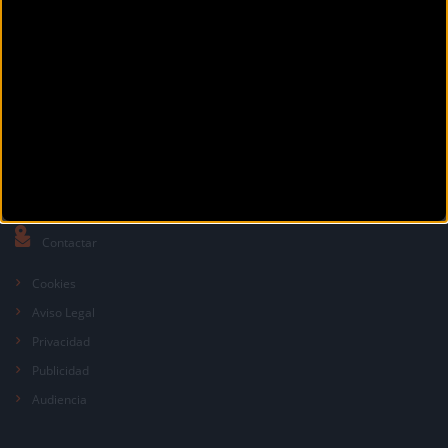
La revista digital de ciclismo Bikezona te ofrece noticias sobre mountain
bike MTB, ciclismo de carretera, e-bikes, bicicletas, componentes y
accesorios.
DÓNDE ESTAMOS
2026
Contactar
Cookies
Aviso Legal
Privacidad
Publicidad
Audiencia