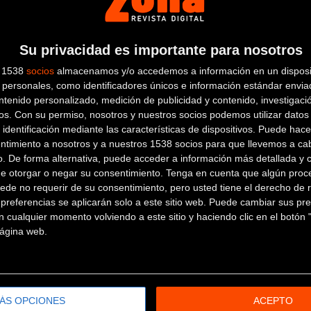
LIC DISC
Manetas:
TEKTRO M807 HYDR
 12-S
Cadena:
SHIMANO DEORE M61
Su privacidad es importante para nosotros
s 1538
socios
almacenamos y/o accedemos a información en un disposit
personales, como identificadores únicos e información estándar enviad
ntenido personalizado, medición de publicidad y contenido, investigaci
os.
Con su permiso, nosotros y nuestros socios podemos utilizar datos 
 identificación mediante las características de dispositivos. Puede hacer
ntimiento a nosotros y a nuestros 1538 socios para que llevemos a ca
o. De forma alternativa, puede acceder a información más detallada y 
de otorgar o negar su consentimiento.
Tenga en cuenta que algún proc
XO PROTECTION, TUBELESS
Llantas:
WTB STX I30, 32H, 
ede no requerir de su consentimiento, pero usted tiene el derecho de r
referencias se aplicarán solo a este sitio web. Puede cambiar sus pref
 cualquier momento volviendo a este sitio y haciendo clic en el botón "
RU-AXLE
 página web.
ÁS OPCIONES
ACEPTO