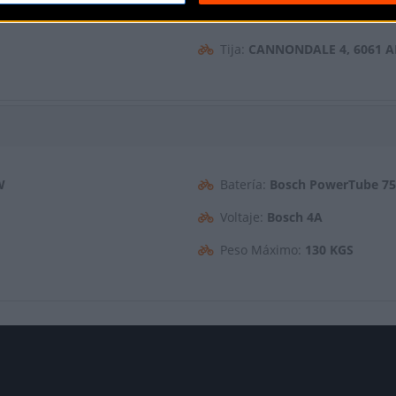
61 ALLOY, 1-1/8"
Manillar:
CANNONDALE 2 RIS
Tija:
CANNONDALE 4, 6061 A
W
Batería:
Bosch PowerTube 7
Voltaje:
Bosch 4A
Peso Máximo:
130 KGS