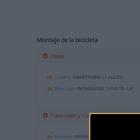
Montaje de la bicicleta
Chasis
Cuadro:
SMARTFORM C1 ALLOY,
Dirección:
INTEGRATED, 1-1/8 TO 1.8"
Transmisión y Frenos
Mandos:
SHIMANO DEORE M6100, 12-S