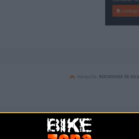
Catálogo
Horquilla:
ROCKSHOX 35 SILV
Cambio:
SHIMANO DEORE M