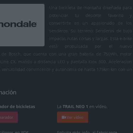
Una bicicleta de montaña diseñada para
potenciar tu deporte favorito y
convertirte en un apasionado de los
senderos. Su terreno: Senderos de bajo
impacto, rutas cortas y largas. Esta e-bike
está propulsada por el nuevo
 de Bosch, que cuenta con una gran batería de 750Wh, motor
Line CX, mando a distancia LED y pantalla Kiox 300. Aceleracion
s, versatilidad convincente y autonomia de hasta 175km km con un
mación
dor de bicicletas
La
TRAIL NEO 1
en vídeo.
mparador
Ver vídeo
tálogos en PDF.
Solicita más info. al fabricante.