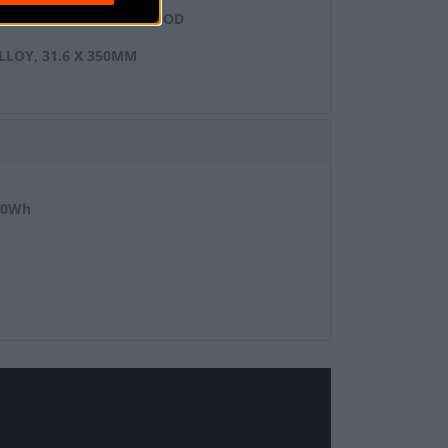
ER, 6061 ALLOY, 35MM OD
LLOY, 31.6 X 350MM
50Wh