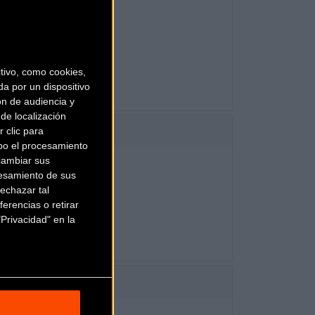
AULIC DISC
00, 12-S
ivo, como cookies,
a por un dispositivo
ón de audiencia y
de localización
 clic para
bo el procesamiento
cambiar sus
esamiento de sus
TUBELESS READY
echazar tal
erencias o retirar
Privacidad" en la