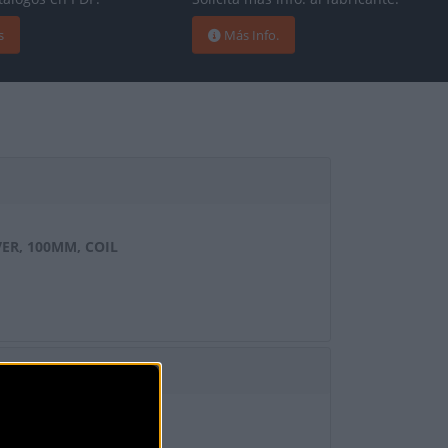
s
Más Info.
ER, 100MM, COIL
6100