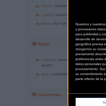
Frenos:
TEKTRO M807 4-PISTON HYDRAU
Casette:
SHIMANO DEORE M6100, 10-51,
Bielas:
FSA FOR BOSCH G4
Nosotros y nuestro
y procesamos datos 
para publicidad y co
desarrollo de servici
Ruedas
geográfica precisa e
otorgarnos su conse
previamente descrit
preferencias antes 
Cubiertas:
MAXXIS REKON, 29 X 2.6" E
datos personales pu
READY
procesamiento. Sus p
su consentimiento en
Bujes:
SHIMANO MT400, 15X110MM TH
parte inferior de la
Componentes
M