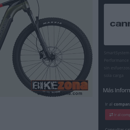
SmartSystem
Performance 
sin esfuerzo
sola carga
Más Infor
Ir al
compara
Ir al co
Consultar ca