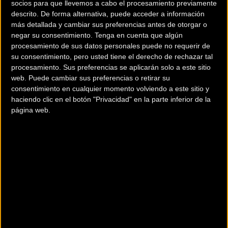
socios para que llevemos a cabo el procesamiento previamente
Descripción de la
CLEAN X2
descrito. De forma alternativa, puede acceder a información
más detallada y cambiar sus preferencias antes de otorgar o
20 WC EDITION
negar su consentimiento.
Tenga en cuenta que algún
procesamiento de sus datos personales puede no requerir de
su consentimiento, pero usted tiene el derecho de rechazar tal
Nuevo cuadro de
procesamiento. Sus preferencias se aplicarán solo a este sitio
aluminio 6061 T6 +
web. Puede cambiar sus preferencias o retirar su
7075 T6 de alta calidad.
consentimiento en cualquier momento volviendo a este sitio y
Pedalier BB30 3P
haciendo clic en el botón "Privacidad" en la parte inferior de la
incluído, aumentando la
página web.
rigidez al máximo y
mejorando el peso y el mantenimiento.Nuevas punteras
especiales, permiten la integración de la pinza de disco
entre los tubos, quedando muy protegida. La puntera
derecha permite el uso del tensor integrado, manteniedo
siempre la rueda en el mismo sitio, siendo perfecto para
el freno. Dirección cónica, siendo 1 1/8” en la parte
superior y 1/5” en la inferior, mejorando la rigidez y el
peso considerablemente. Frenos de disco Hope Trial