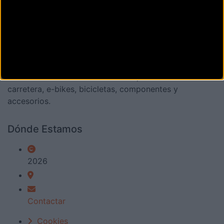
La revista digital de ciclismo Bikezona te ofrece
noticias sobre mountain bike MTB, ciclismo de
carretera, e-bikes, bicicletas, componentes y
accesorios.
Dónde Estamos
2026
Contactar
Cookies