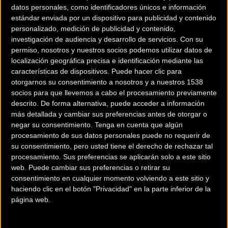
datos personales, como identificadores únicos e información
suficiente, cuando quieres ir
estándar enviada por un dispositivo para publicidad y contenido
más rápido y llegar donde
personalizado, medición de publicidad y contenido,
nunca antes habías llegado,
investigación de audiencia y desarrollo de servicios.
Con su
permiso, nosotros y nuestros socios podemos utilizar datos de
hace falta un motor extra. Un
localización geográfica precisa e identificación mediante las
impulso adicional. La nueva
características de dispositivos. Puede hacer clic para
gama de eléctricas te lo da con un precio medio, con un motor
otorgarnos su consentimiento a nosotros y a nuestros 1538
desarrollado por la propia Conor y fabricado por Vinka. Se trata de un
socios para que llevemos a cabo el procesamiento previamente
descrito. De forma alternativa, puede acceder a información
motor de CONOR/VINKA E20 36v*250W*85Nm de potencia y que
más detallada y cambiar sus preferencias antes de otorgar o
funciona con una gran suavidad. Las baterías PHYLION para este motor
negar su consentimiento.
Tenga en cuenta que algún
tienen una capacidad de 720Wh lo que se traduce en una autonomía
procesamiento de sus datos personales puede no requerir de
media de unos 90 km. TALLAS: SM, MD, LA,. Suspensión trasera: 588RL
su consentimiento, pero usted tiene el derecho de rechazar tal
procesamiento. Sus preferencias se aplicarán solo a este sitio
Tr:120mm
web. Puede cambiar sus preferencias o retirar su
consentimiento en cualquier momento volviendo a este sitio y
Más Información
haciendo clic en el botón "Privacidad" en la parte inferior de la
página web.
Ir al
comparador de bicicletas
¿Quieres esta
BICICLETA
?
Ir al comparador
Comprar Online