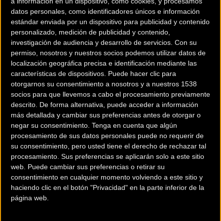
a información en un dispositivo, como cookies, y procesamos
datos personales, como identificadores únicos e información
Descripción de la
CONOR WRC WIND EP8 GRX810
estándar enviada por un dispositivo para publicidad y contenido
personalizado, medición de publicidad y contenido,
investigación de audiencia y desarrollo de servicios.
Con su
Para ciclistas que desean una
permiso, nosotros y nuestros socios podemos utilizar datos de
calidad de marcha sin
localización geográfica precisa e identificación mediante las
características de dispositivos. Puede hacer clic para
compromisos tanto en
otorgarnos su consentimiento a nosotros y a nuestros 1538
subidas como en descensos.
socios para que llevemos a cabo el procesamiento previamente
Ell sistema Center-Tracking
descrito. De forma alternativa, puede acceder a información
aumenta drásticamente la
más detallada y cambiar sus preferencias antes de otorgar o
rigidez y la durabilidad gracias al arco de torsión de carbono, eje cónico
negar su consentimiento.
Tenga en cuenta que algún
procesamiento de sus datos personales puede no requerir de
hexagonal y os pivotes de tubo de torsión. El sistema de suspesión
su consentimiento, pero usted tiene el derecho de rechazar tal
trasera está diseñado para que el pedaleo se realice con la máxima
procesamiento. Sus preferencias se aplicarán solo a este sitio
eficiencia. La suma de ambos sistemas proporciona más control y una
web. Puede cambiar sus preferencias o retirar su
mayor relación entre la potencia del pedal y el impulso hacia adelante.
consentimiento en cualquier momento volviendo a este sitio y
haciendo clic en el botón "Privacidad" en la parte inferior de la
Tallas: SM, MD, LA, XL
página web.
Más Información