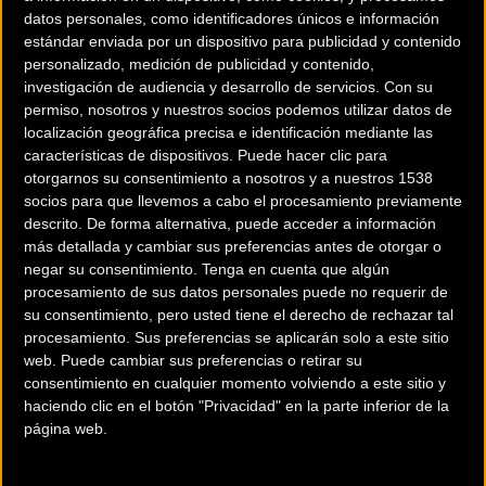
actualizado. Ahora, la batería
datos personales, como identificadores únicos e información
estándar enviada por un dispositivo para publicidad y contenido
está integrada completamente
personalizado, medición de publicidad y contenido,
en el tubo inferior. De esta
investigación de audiencia y desarrollo de servicios.
Con su
manera, CONWAY confiere a
permiso, nosotros y nuestros socios podemos utilizar datos de
esta bicicleta eléctrica de
localización geográfica precisa e identificación mediante las
características de dispositivos. Puede hacer clic para
montaña una estética depurada, la batería está más protegida de la
otorgarnos su consentimiento a nosotros y a nuestros 1538
humedad y los impactos de piedras. En la variante de 29 pulgadas, la
socios para que llevemos a cabo el procesamiento previamente
bicicleta destaca por sus excelentes características de rodadura. El motor
descrito. De forma alternativa, puede acceder a información
BOSCH Performance CX, instalado en el eje pedalier, proporciona un
más detallada y cambiar sus preferencias antes de otorgar o
negar su consentimiento.
Tenga en cuenta que algún
potente impulso. Incluso a la velocidad máxima de 25 km/h asegura un
procesamiento de sus datos personales puede no requerir de
comportamiento de marcha equilibrado y natural. Recibe su energía de la
su consentimiento, pero usted tiene el derecho de rechazar tal
batería de 750 Wh, el modelo de mayor capacidad de entre las variantes
procesamiento. Sus preferencias se aplicarán solo a este sitio
PowerTube de BOSCH. Con la nueva tecnología Linkglide, la cadena y el
web. Puede cambiar sus preferencias o retirar su
consentimiento en cualquier momento volviendo a este sitio y
cassette están protegidos mucho mejor del desgaste. Los grandes frenos
haciendo clic en el botón "Privacidad" en la parte inferior de la
de disco hidráulicos (203/180 mm) te detienen con seguridad, ya sea de
página web.
manera suave o de repente y con fuerza.