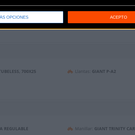
Frenos:
GIANT SPEEDCONTRO
Casette:
SRAM FORCE, 12-VEL
ÁS OPCIONES
ACEPTO
Bielas:
SRAM FORCE D1 DUB 
TUBELESS, 700X25
Llantas:
GIANT P-A2
RA REGULABLE
Manillar:
GIANT TRINITY CA