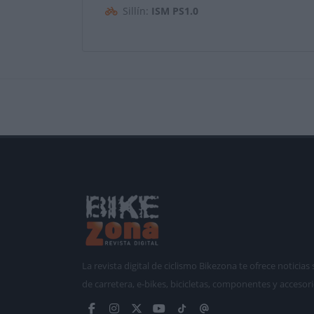
Sillín:
ISM PS1.0
La revista digital de ciclismo Bikezona te ofrece notici
de carretera, e-bikes, bicicletas, componentes y accesori