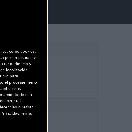
.
ivo, como cookies,
a por un dispositivo
ón de audiencia y
ED T-700
de localización
 clic para
bo el procesamiento
cambiar sus
esamiento de sus
echazar tal
erencias o retirar
Privacidad" en la
P AXS