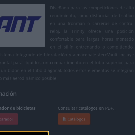
Diseñada para las competiciones de alto
rendimiento, como distancias de triatlón
en una Ironman o carreras de contra-
reloj, la Trinity ofrece una posición
confortable para largas horas montado
en el sillín entrenando o compitiendo.
istema integrado de hidratación y almacenaje AeroVault incluye
rontal para líquidos, un compartimento en el tubo superior para
 un bidón en el tubo diagonal, todos estos elementos se integran
to más aerodinámico posible.
mación
dor de bicicletas
Consultar catálogos en PDF.
mparador
Catálogos
info. al fabricante.