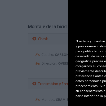
Montaje de la bicicleta
Chasis
Nosotros y nuestro
y procesamos datos 
para publicidad y co
Cuadro:
CARBONO ADVANCED T-700
desarrollo de servici
geográfica precisa e
Dirección:
OVERDRIVE
otorgarnos su conse
previamente descrit
preferencias antes 
datos personales pu
Transmisión y Frenos
procesamiento. Sus p
su consentimiento en
parte inferior de la
Mandos:
SRAM ETAP BLIPS