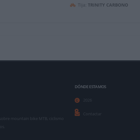
Tija:
TRINITY CARBONO
DÓNDE ESTAMOS
2026
Contactar
as sobre mountain bike MTB, ciclismo
os.