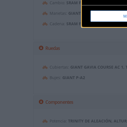
Cambio:
SRAM FORCE ETAP AXS
Manetas:
GIANT TRINITY
M
Cadena:
SRAM FORCE D1
Ruedas
Cubiertas:
GIANT GAVIA COURSE AC 1, 
Bujes:
GIANT P-A2
Componentes
Potencia:
TRINITY DE ALEACIÓN, ALTU