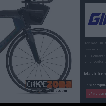
Además, su s
una unidad f
almacenaje y
en el conjun
Más Infor
Ir al
compara
Ir al co
Solicita más 