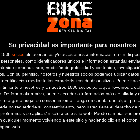
Más Info
Su privacidad es importante para nosotros
s 1538
socios
almacenamos y/o accedemos a información en un disposit
personales, como identificadores únicos e información estándar enviad
ntenido personalizado, medición de publicidad y contenido, investigaci
Horquilla:
CARBONO ADVANC
os.
Con su permiso, nosotros y nuestros socios podemos utilizar datos 
 identificación mediante las características de dispositivos. Puede hacer
ntimiento a nosotros y a nuestros 1538 socios para que llevemos a ca
o. De forma alternativa, puede acceder a información más detallada y 
de otorgar o negar su consentimiento.
Tenga en cuenta que algún proc
ede no requerir de su consentimiento, pero usted tiene el derecho de r
referencias se aplicarán solo a este sitio web. Puede cambiar sus pref
 cualquier momento volviendo a este sitio y haciendo clic en el botón "
 página web.
Desviador:
SRAM FORCE ETA