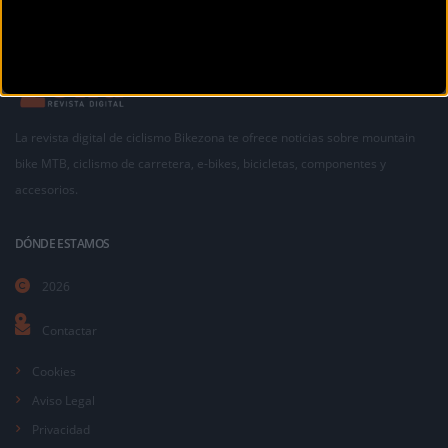
La revista digital de ciclismo Bikezona te ofrece noticias sobre mountain
bike MTB, ciclismo de carretera, e-bikes, bicicletas, componentes y
accesorios.
DÓNDE ESTAMOS
2026
Contactar
Cookies
Aviso Legal
Privacidad