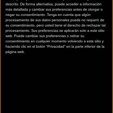
descrito. De forma alternativa, puede acceder a información
Conformado RB de tubos en
más detallada y cambiar sus preferencias antes de otorgar o
espesor reforzado.
negar su consentimiento.
Tenga en cuenta que algún
procesamiento de sus datos personales puede no requerir de
su consentimiento, pero usted tiene el derecho de rechazar tal
procesamiento. Sus preferencias se aplicarán solo a este sitio
web. Puede cambiar sus preferencias o retirar su
consentimiento en cualquier momento volviendo a este sitio y
Más Información
haciendo clic en el botón "Privacidad" en la parte inferior de la
página web.
Ir al
comparador de bicicletas
Consultar catálogos en PDF.
Ir al comparador
Catálogos
Solicita más info. al fabricante.
Más Info.
Montaje de la bicicleta