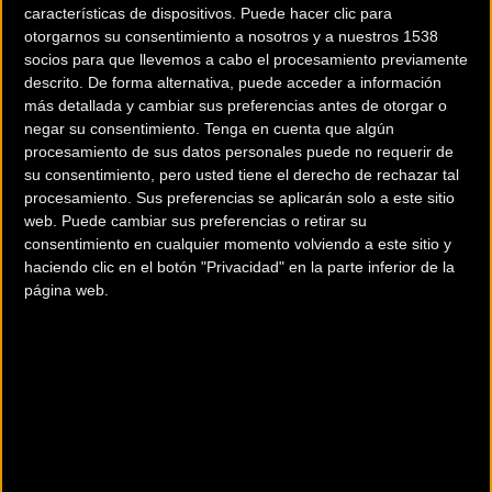
MEGAMO DRYM 10
características de dispositivos. Puede hacer clic para
otorgarnos su consentimiento a nosotros y a nuestros 1538
socios para que llevemos a cabo el procesamiento previamente
descrito. De forma alternativa, puede acceder a información
Creada para ganar! El
más detallada y cambiar sus preferencias antes de otorgar o
cuadro ha sido
negar su consentimiento.
Tenga en cuenta que algún
desarrollado para
procesamiento de sus datos personales puede no requerir de
cumplir todas las
su consentimiento, pero usted tiene el derecho de rechazar tal
procesamiento. Sus preferencias se aplicarán solo a este sitio
exigencias técnicas que
web. Puede cambiar sus preferencias o retirar su
te permitan estar
consentimiento en cualquier momento volviendo a este sitio y
siempre adelante. Se trata de un misil que sólo necesita
haciendo clic en el botón "Privacidad" en la parte inferior de la
devorar kilometros a velocidades de vértigo. Montada
página web.
con frenos Shimano hidráulicos con discos aireados. Sin
duda, tu desafío ha empezado.
Más Información
Ir al
comparador de
Consultar catálogos en
bicicletas
PDF.