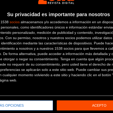
0
Frenos:
SHIMANO R9270 HYD
Su privacidad es importante para nosotros
Casette:
SHIMANO DURA-ACE 
s 1538
socios
almacenamos y/o accedemos a información en un disposit
Bielas:
SHIMANO DURA-ACE R
personales, como identificadores únicos e información estándar enviad
ntenido personalizado, medición de publicidad y contenido, investigaci
os.
Con su permiso, nosotros y nuestros socios podemos utilizar datos 
 identificación mediante las características de dispositivos. Puede hacer
ntimiento a nosotros y a nuestros 1538 socios para que llevemos a ca
o. De forma alternativa, puede acceder a información más detallada y 
de otorgar o negar su consentimiento.
Tenga en cuenta que algún proc
ede no requerir de su consentimiento, pero usted tiene el derecho de r
X30C, PERFORMANCE LINE
Llantas:
OC2 CARBON 42 TUB
referencias se aplicarán solo a este sitio web. Puede cambiar sus pref
 cualquier momento volviendo a este sitio y haciendo clic en el botón "
 página web.
ÁS OPCIONES
ACEPTO
CR, -8º, IFC01
Manillar:
OC RP10 ROAD PE