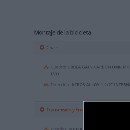
Montaje de la bicicleta
Chasis
Cuadro:
ORBEA GAIN CARBON OMR MO
EVO
Dirección:
ACROS ALLOY 1-1/2" INTER
Transmisión y Frenos
Mandos:
SHIMANO R9270