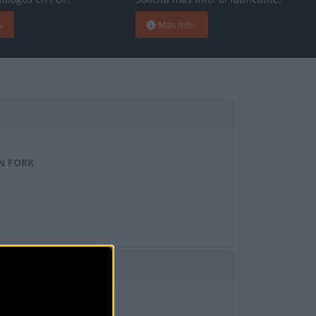
s
Más Info.
N FORK
CE DI2 R9250