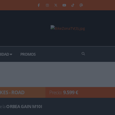
IDAD
PROMOS
IKES - ROAD
Precio:
9.599 €
e la
ORBEA GAIN M10I