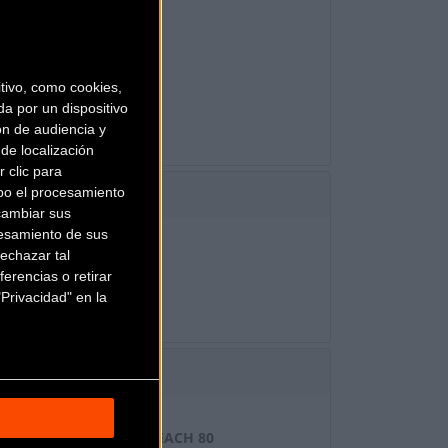
RAULIC DISC
R9200 11-30T 12-S
ivo, como cookies,
9200 34X50T
a por un dispositivo
ón de audiencia y
de localización
 clic para
bo el procesamiento
cambiar sus
esamiento de sus
echazar tal
ELESS READY
erencias o retirar
Privacidad" en la
RFORMANCE CARBON, REACH 80