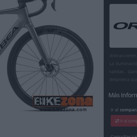
distracciones
La iluminaci
salidas. Ga
delantera que
Más Infor
Ir al
compara
Ir al co
Consultar ca