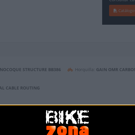
Catálogo
NOCOQUE STRUCTURE BB386
Horquilla:
GAIN OMR CARBO
NAL CABLE ROUTING
Desviador:
SHIMANO DURA-A