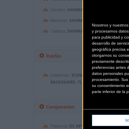
Cambio:
SHIMANO DURA-ACE DI2 R925
Manetas:
SHIMANO R9270
Nosotros y nuestro
Cadena:
SHIMANO CN-9100
y procesamos datos 
para publicidad y co
desarrollo de servici
geográfica precisa e
Ruedas
otorgarnos su conse
previamente descrit
preferencias antes 
datos personales pu
Cubiertas:
SCHWALBE ONE 30-622, 700
procesamiento. Sus p
RACEGUARD, TLE, ADDIX
su consentimiento en
parte inferior de la
Componentes
M
Potencia:
OC RP10 ROAD PERFORMANCE I