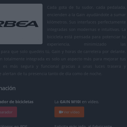
Cada gota de tu sudor, cada pedalada,
encienden a la Gain ayudándote a sumar
kilómetros. Sus interfaces perfectamente
integradas son modernas e intuitivas. La
bicicleta está pensada para potenciar tu
experiencia, minimizado las
 para que solo quedéis tú, Gain y horas de carretera por delante.
ón totalmente integrada es solo un aspecto más para mejorar tus
in es más segura y funcional gracias a unas luces trasera y
 alertan de tu presencia tanto de día como de noche.
mación
dor de bicicletas
La
GAIN M10I
en vídeo.
mparador
Ver vídeo
tálogos en PDF.
Solicita más info. al fabricante.