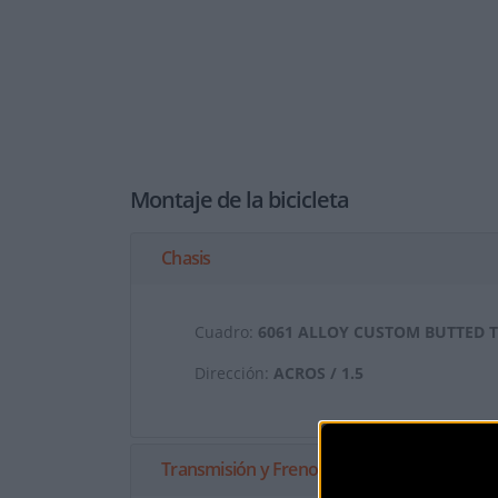
Montaje de la bicicleta
Chasis
Cuadro:
6061 ALLOY CUSTOM BUTTED 
Dirección:
ACROS / 1.5
Transmisión y Frenos