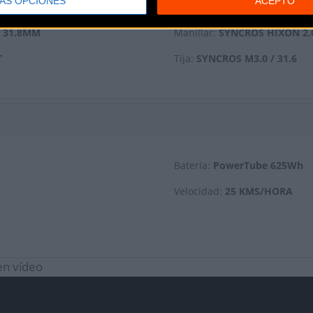
ÁS OPCIONES
ACEPTO
Y 31.8MM
Manillar:
SYNCROS HIXON 2.0
T
Tija:
SYNCROS M3.0 / 31.6
Batería:
PowerTube 625Wh
Velocidad:
25 KMS/HORA
n vídeo