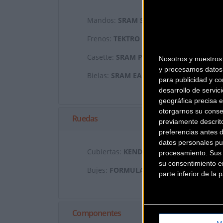
Mandos:
SRAM SX EAGLE SINGLE CLICK
Frenos:
TEKTRO HD-M745 4 PISTON
Casette:
SRAM PG1210 / 11-50 T
Nosotros y nuestro
y procesamos datos 
Bielas:
SRAM EAGLE 36T DM/FSA CK-74
para publicidad y co
desarrollo de servici
geográfica precisa e
otorgarnos su conse
Ruedas
previamente descrit
preferencias antes 
datos personales pu
Cubiertas:
KENDA BOOSTER 29X2.6
procesamiento. Sus p
su consentimiento en
Bujes:
FORMULA CL-811 /
parte inferior de la
Componentes