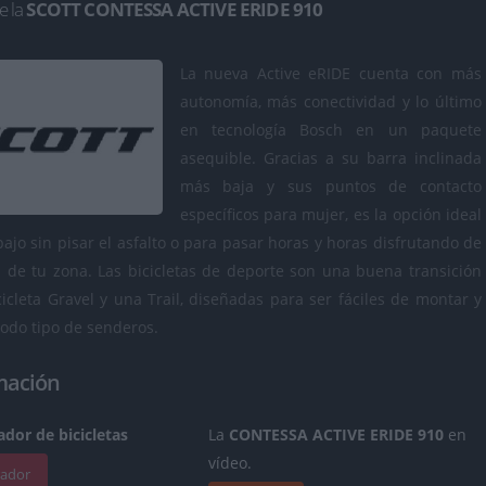
e la
SCOTT CONTESSA ACTIVE ERIDE 910
La nueva Active eRIDE cuenta con más
autonomía, más conectividad y lo último
en tecnología Bosch en un paquete
asequible. Gracias a su barra inclinada
más baja y sus puntos de contacto
específicos para mujer, es la opción ideal
abajo sin pisar el asfalto o para pasar horas y horas disfrutando de
 de tu zona. Las bicicletas de deporte son una buena transición
icleta Gravel y una Trail, diseñadas para ser fáciles de montar y
odo tipo de senderos.
mación
dor de bicicletas
La
CONTESSA ACTIVE ERIDE 910
en
vídeo.
rador