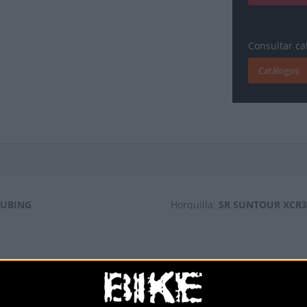
Consultar ca
Catálogos
TUBING
Horquilla:
SR SUNTOUR XCR3