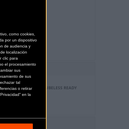
2 SPEED
ivo, como cookies,
a por un dispositivo
ón de audiencia y
de localización
 clic para
bo el procesamiento
cambiar sus
esamiento de sus
echazar tal
 / 30MM / PIN JOINT TUBELESS READY
erencias o retirar
Privacidad" en la