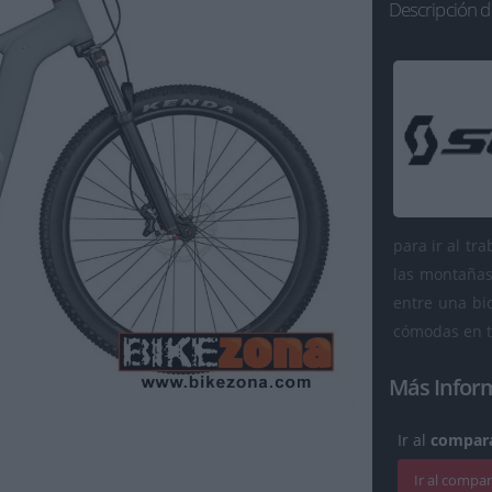
Descripción d
para ir al tr
las montañas
entre una bic
cómodas en t
Más Infor
Ir al
compara
Ir al compa