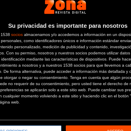
Cambio:
SRAM NX EAGLE / 1
Manetas:
TEKTRO HD-M745
Su privacidad es importante para nosotros
Cadena:
SRAM SX EAGLE
s 1538
socios
almacenamos y/o accedemos a información en un disposit
personales, como identificadores únicos e información estándar enviad
5 / 165MM
ntenido personalizado, medición de publicidad y contenido, investigaci
os.
Con su permiso, nosotros y nuestros socios podemos utilizar datos 
 identificación mediante las características de dispositivos. Puede hacer
ntimiento a nosotros y a nuestros 1538 socios para que llevemos a ca
o. De forma alternativa, puede acceder a información más detallada y 
de otorgar o negar su consentimiento.
Tenga en cuenta que algún proc
ede no requerir de su consentimiento, pero usted tiene el derecho de r
Llantas:
SYNCROS MD30 / 32H
referencias se aplicarán solo a este sitio web. Puede cambiar sus pref
 cualquier momento volviendo a este sitio y haciendo clic en el botón "
 página web.