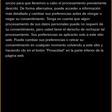
objetivo en mente, ofrecerte
socios para que llevemos a cabo el procesamiento previamente
descrito. De forma alternativa, puede acceder a información
mayor velocidad para la
más detallada y cambiar sus preferencias antes de otorgar o
sección de bici de tu carrera. Y
negar su consentimiento.
Tenga en cuenta que algún
por supuesto, queríamos
procesamiento de sus datos personales puede no requerir de
hacerlo sin que te cueste un
su consentimiento, pero usted tiene el derecho de rechazar tal
procesamiento. Sus preferencias se aplicarán solo a este sitio
ojo de la cara. Así, independientemente de que vayas a correr tu primer
web. Puede cambiar sus preferencias o retirar su
triatlón o quieras superar tu marca, con tu Shiv podrás hacerlo con
consentimiento en cualquier momento volviendo a este sitio y
confianza. La Shiv Elite hace hincapié en ofrecer velocidad y rendimiento a
haciendo clic en el botón "Privacidad" en la parte inferior de la
un precio aceptable. Dicho esto, destacamos que cuenta con una
página web.
combinación de componentes Shimano 105 y Praxis, nuestro legendario
sillín Sitero Comp y las suaves, duraderas y rápidas ruedas DT R460.
Más Información
Ir al
comparador de bicicletas
Consultar catálogos en PDF.
Ir al comparador
Catálogos