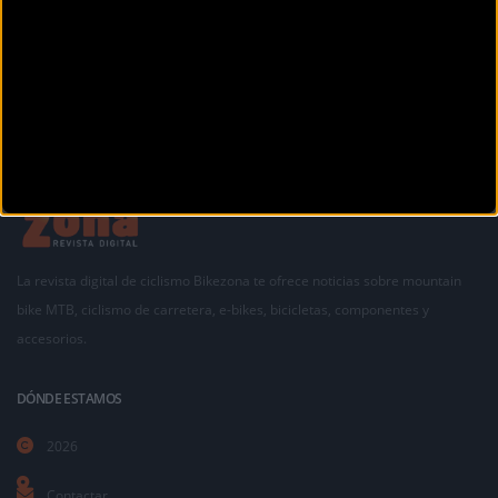
La revista digital de ciclismo Bikezona te ofrece noticias sobre mountain
bike MTB, ciclismo de carretera, e-bikes, bicicletas, componentes y
accesorios.
DÓNDE ESTAMOS
2026
Contactar