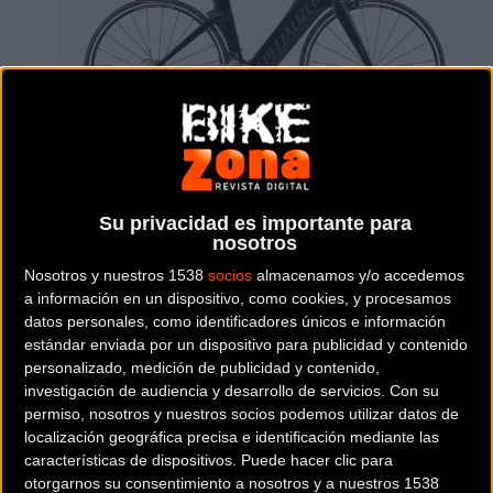
Su privacidad es importante para
nosotros
Nosotros y nuestros 1538
socios
almacenamos y/o accedemos
TRIATLÓN
a información en un dispositivo, como cookies, y procesamos
datos personales, como identificadores únicos e información
Precio:
3.099 €
estándar enviada por un dispositivo para publicidad y contenido
personalizado, medición de publicidad y contenido,
investigación de audiencia y desarrollo de servicios.
Con su
Descripción de la
SPECIALIZED SHIV ELITE
permiso, nosotros y nuestros socios podemos utilizar datos de
localización geográfica precisa e identificación mediante las
características de dispositivos. Puede hacer clic para
La Shiv se ha diseñado con un
otorgarnos su consentimiento a nosotros y a nuestros 1538