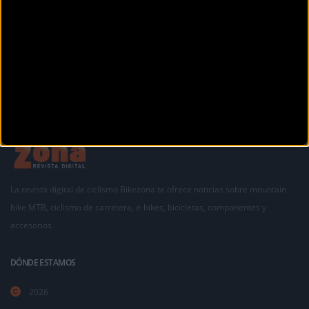
La revista digital de ciclismo Bikezona te ofrece noticias sobre mountain
bike MTB, ciclismo de carretera, e-bikes, bicicletas, componentes y
accesorios.
DÓNDE ESTAMOS
2026