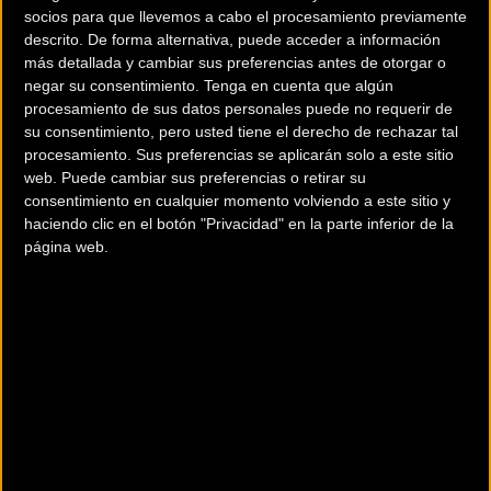
Color: BE CREATIVE CUSTOM
socios para que llevemos a cabo el procesamiento previamente
descrito. De forma alternativa, puede acceder a información
PAINT CARBON FRAMES.
más detallada y cambiar sus preferencias antes de otorgar o
Tallas: S-M-L. Thompson ofrece
negar su consentimiento.
Tenga en cuenta que algún
una completa gama de
procesamiento de sus datos personales puede no requerir de
bicicletas que va desde la
su consentimiento, pero usted tiene el derecho de rechazar tal
fabricación de bicicletas para
procesamiento. Sus preferencias se aplicarán solo a este sitio
web. Puede cambiar sus preferencias o retirar su
luchar contra el crono. Gracias a su diseño y calidad, las bicicletas de
consentimiento en cualquier momento volviendo a este sitio y
competición Thompson tuvieron rápidamente gran aceptación y
haciendo clic en el botón "Privacidad" en la parte inferior de la
demanda entre el pelotón de corredores profesionales.
página web.
Más Información
Ir al
comparador de bicicletas
Consultar catálogos en PDF.
Ir al comparador
Catálogos
Solicita más info. al fabricante.
Más Info.