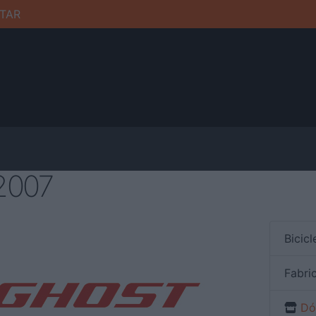
TAR
2007
Bicic
Fabri
Dón