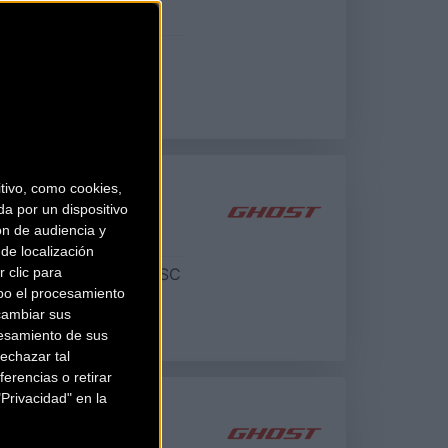
:
FORMULA ORO
OSSMAX SX
 TEAM (2007)
ivo, como cookies,
a por un dispositivo
ón de audiencia y
de localización
 clic para
:
MAGURA MARTA DISC
bo el procesamiento
cambiar sus
esamiento de sus
echazar tal
erencias o retirar
Privacidad" en la
ORE (2007)