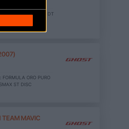
99
:
AVID CODE
Llantas:
DT
2007)
:
FORMULA ORO PURO
SMAX ST DISC
 TEAM MAVIC