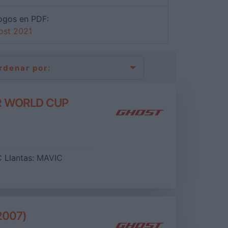
ogos en PDF:
ost 2021
rdenar por:
R WORLD CUP
C
Llantas:
MAVIC
2007)