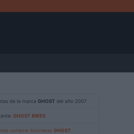
letas de la marca
GHOST
del año 2007
cante:
GHOST BIKES
de comprar bicicletas
GHOST