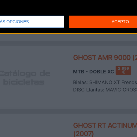
2.9
MTB - FREERIDE / DH
Bielas:
SHIMANO XT
Frenos
FR 6.1 DISC
ÁS OPCIONES
ACEPTO
GHOST AMR 9000 (
2.999
MTB - DOBLE XC
Bielas:
SHIMANO XT
Frenos
DISC
Llantas:
MAVIC CROS
GHOST RT ACTINUM
(2007)