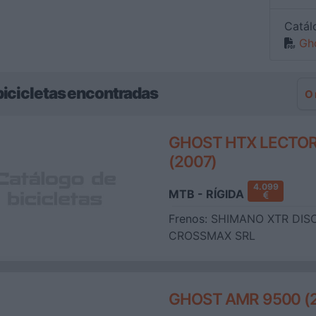
Catál
Gh
bicicletas encontradas
O
GHOST HTX LECTO
(2007)
4.099
MTB - RÍGIDA
Frenos:
SHIMANO XTR DIS
CROSSMAX SRL
GHOST AMR 9500 (