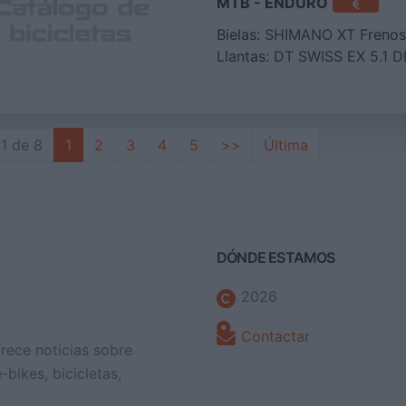
MTB - ENDURO
Bielas:
SHIMANO XT
Frenos
Llantas:
DT SWISS EX 5.1 D
1 de 8
1
2
3
4
5
>>
Última
DÓNDE ESTAMOS
2026
Contactar
frece noticias sobre
bikes, bicicletas,