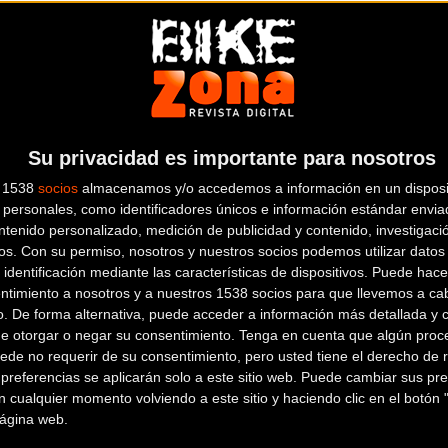
3.399
MTB - ENDURO
Bielas:
SHIMANO XT
Frenos
BIANCO
Llantas:
MAVIC CR
Su privacidad es importante para nosotros
GHOST HTX LECTOR
s 1538
socios
almacenamos y/o accedemos a información en un disposit
personales, como identificadores únicos e información estándar enviad
2.999
ntenido personalizado, medición de publicidad y contenido, investigaci
MTB - RÍGIDA
os.
Con su permiso, nosotros y nuestros socios podemos utilizar datos 
 identificación mediante las características de dispositivos. Puede hacer
Bielas:
SHIMANO XT
Frenos
ntimiento a nosotros y a nuestros 1538 socios para que llevemos a ca
Llantas:
DT SWISS XR
o. De forma alternativa, puede acceder a información más detallada y 
de otorgar o negar su consentimiento.
Tenga en cuenta que algún proc
ede no requerir de su consentimiento, pero usted tiene el derecho de r
referencias se aplicarán solo a este sitio web. Puede cambiar sus pref
 cualquier momento volviendo a este sitio y haciendo clic en el botón "
GHOST FR NORTHSH
 página web.