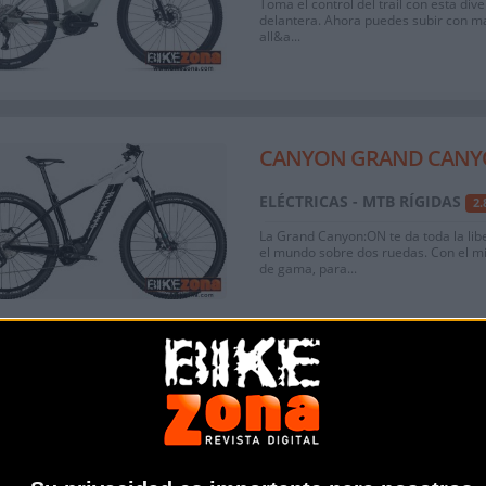
Toma el control del trail con esta div
delantera. Ahora puedes subir con ma
all&a...
CANYON GRAND CANYON
ELÉCTRICAS - MTB RÍGIDAS
2
La Grand Canyon:ON te da toda la lib
el mundo sobre dos ruedas. Con el m
de gama, para...
CANYON GRAND CANYO
ELÉCTRICAS - MTB RÍGIDAS
2
Con la Grand Canyon:ON 7 WMN podrás
montar en bicicleta cuándo y dónde q