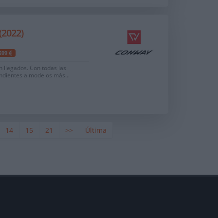
2022)
.599
n llegados. Con todas las
ondientes a modelos más...
14
15
21
>>
Última