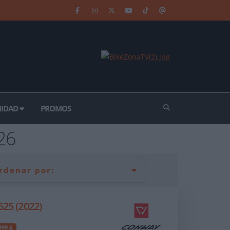
IDAD
PROMOS
26
rdenar por:
25 (2022)
.899