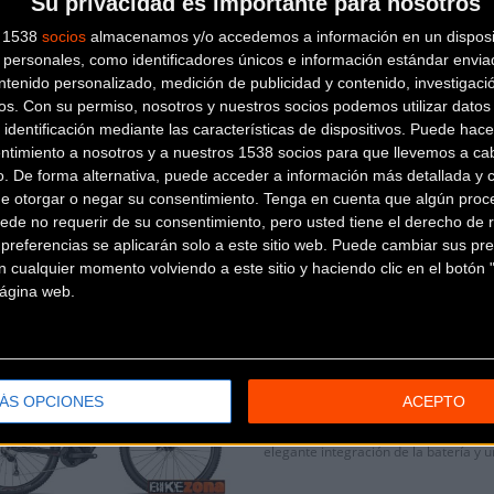
Su privacidad es importante para nosotros
s 1538
socios
almacenamos y/o accedemos a información en un disposit
personales, como identificadores únicos e información estándar enviad
ntenido personalizado, medición de publicidad y contenido, investigaci
os.
Con su permiso, nosotros y nuestros socios podemos utilizar datos 
SCOTT ASPECT ERIDE 940
 identificación mediante las características de dispositivos. Puede hacer
ntimiento a nosotros y a nuestros 1538 socios para que llevemos a ca
ELÉCTRICAS - MTB RÍGIDAS
2
o. De forma alternativa, puede acceder a información más detallada y 
de otorgar o negar su consentimiento.
Tenga en cuenta que algún proc
La Aspect eRIDE 940 de SCOTT ofrece 
funcionamiento contrastado en un di
ede no requerir de su consentimiento, pero usted tiene el derecho de r
referencias se aplicarán solo a este sitio web. Puede cambiar sus pref
 cualquier momento volviendo a este sitio y haciendo clic en el botón "
 página web.
CONWAY CAIRON S 2.0 5
ELÉCTRICAS - MTB RÍGIDAS
ÁS OPCIONES
ACEPTO
2
Alto o bajo: la elección es tuya. Graci
elegante integración de la batería y 