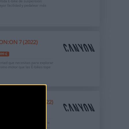
ertida E-bike de suspensión
yor facilidad y pedalear más
:ON 7 (2022)
.899
ertad que necesitas para explorar
ismo motor que las E-bikes tope
N:ON 7 WMN (2022)
.899
 disfrutar de la libertad para
uieras. Con componentes esp...