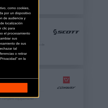
ivo, como cookies,
a por un dispositivo
ón de audiencia y
de localización
 (2022)
 clic para
bo el procesamiento
.699
cambiar sus
esamiento de sus
tecnología de apoyo eléctrico de
seño muy cómodo pa...
echazar tal
erencias o retirar
Privacidad" en la
00 (2022)
.699
as a la gama de colores, la
un completo equipamiento ...