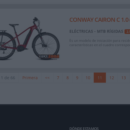
CONWAY CAIRON C 1.0 (
ELÉCTRICAS - MTB RÍGIDAS
2
Es un modelo de iniciación para recié
características en el cuadro corresp
11 de 66
Primera
<<
7
8
9
10
11
12
13
DÓNDE ESTAMOS