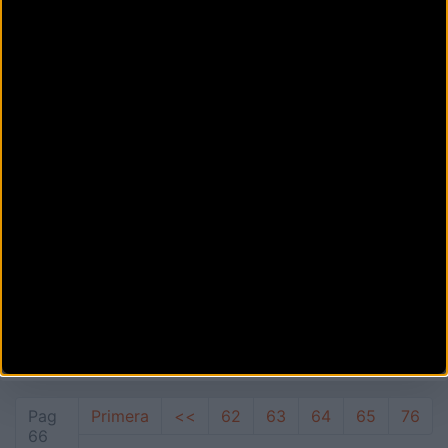
CITYBOARD CITYBIKE MB1 NEGRA
(2018)
ELÉCTRICAS - MTB RÍGIDAS
899
Excepcional máquina con motor eléctrico central extraíble ubicado en el
eje del pedalier de 36v x 250W y de con electrónic...
Pag
Primera
<<
62
63
64
65
76
66