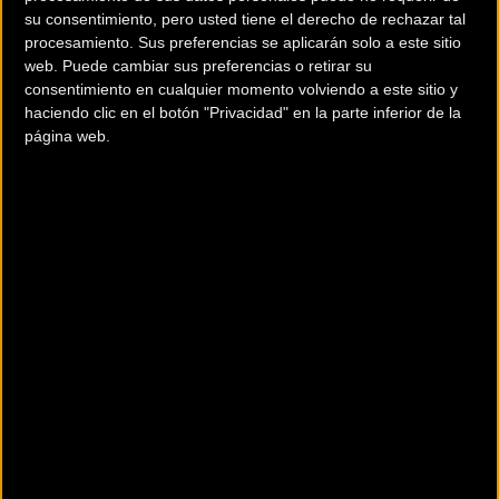
CUBE ACID HYBRID ONE 400 29
su consentimiento, pero usted tiene el derecho de rechazar tal
(2018)
procesamiento. Sus preferencias se aplicarán solo a este sitio
web. Puede cambiar sus preferencias o retirar su
1.799
ELÉCTRICAS - MTB RÍGIDAS
consentimiento en cualquier momento volviendo a este sitio y
haciendo clic en el botón "Privacidad" en la parte inferior de la
La CUBE Acid Hybrid ONE es tu pasaporte a un nuevo mundo de aventura
off-road. Con un nuevo y elegante diseño del cuadro, una unidad motriz
página web.
Bos...