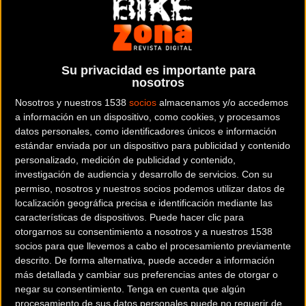
(2018)
1.898
ELÉCTRICAS - MTB RÍGIDAS
En la gama de e-mtb Olympia 2018 debuta RH, versión más económica de
Performer Max. La parte de propulsión se desplaza hac...
Su privacidad es importante para
nosotros
Nosotros y nuestros 1538
socios
almacenamos y/o accedemos
a información en un dispositivo, como cookies, y procesamos
datos personales, como identificadores únicos e información
estándar enviada por un dispositivo para publicidad y contenido
personalizado, medición de publicidad y contenido,
investigación de audiencia y desarrollo de servicios.
Con su
permiso, nosotros y nuestros socios podemos utilizar datos de
localización geográfica precisa e identificación mediante las
características de dispositivos. Puede hacer clic para
otorgarnos su consentimiento a nosotros y a nuestros 1538
socios para que llevemos a cabo el procesamiento previamente
descrito. De forma alternativa, puede acceder a información
más detallada y cambiar sus preferencias antes de otorgar o
negar su consentimiento.
Tenga en cuenta que algún
procesamiento de sus datos personales puede no requerir de