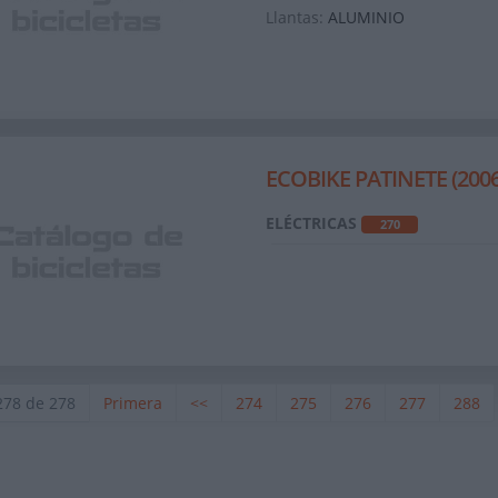
Llantas:
ALUMINIO
ECOBIKE PATINETE (2006
ELÉCTRICAS
270
278 de 278
Primera
<<
274
275
276
277
288