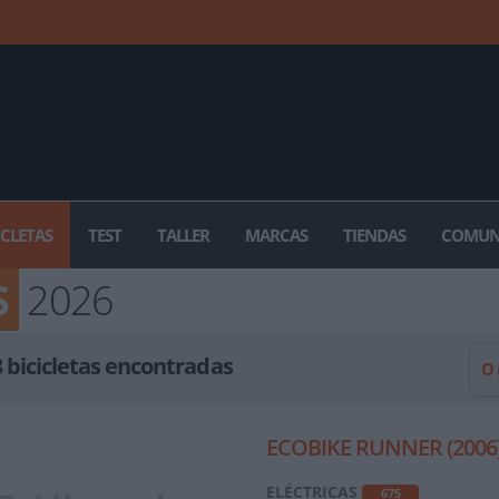
ICLETAS
TEST
TALLER
MARCAS
TIENDAS
COMUN
S
2026
8
bicicletas encontradas
O
ECOBIKE RUNNER (2006
ELÉCTRICAS
675