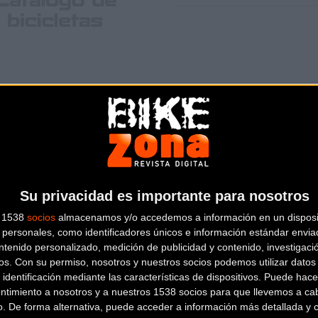
ECOBIKE CITY I /180 W (
ELÉCTRICAS
525
Llantas:
ALUMINIO 24
Su privacidad es importante para nosotros
s 1538
socios
almacenamos y/o accedemos a información en un disposit
personales, como identificadores únicos e información estándar enviad
ntenido personalizado, medición de publicidad y contenido, investigaci
os.
Con su permiso, nosotros y nuestros socios podemos utilizar datos 
ECOBIKE PLEGABLE (200
 identificación mediante las características de dispositivos. Puede hacer
ntimiento a nosotros y a nuestros 1538 socios para que llevemos a ca
ELÉCTRICAS
o. De forma alternativa, puede acceder a información más detallada y 
325