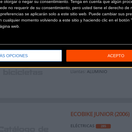
de otorgar o negar su consentimiento.
Tenga en cuenta que algún proc
Llantas:
ALUMINIO
ede no requerir de su consentimiento, pero usted tiene el derecho de r
referencias se aplicarán solo a este sitio web. Puede cambiar sus pref
 cualquier momento volviendo a este sitio y haciendo clic en el botón "
 página web.
ECOBIKE PROFESIONAL 
ÁS OPCIONES
ACEPTO
ELÉCTRICAS
325
Llantas:
ALUMINIO
ECOBIKE JUNIOR (2006)
ELÉCTRICAS
285