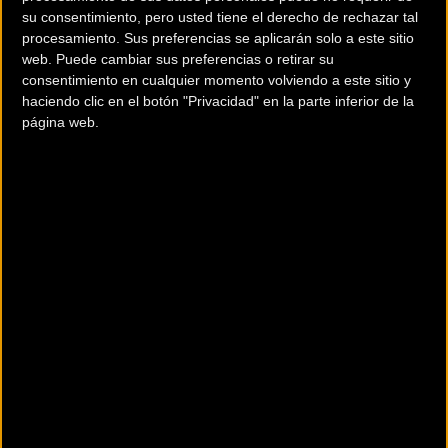
su consentimiento, pero usted tiene el derecho de rechazar tal
procesamiento. Sus preferencias se aplicarán solo a este sitio
web. Puede cambiar sus preferencias o retirar su
consentimiento en cualquier momento volviendo a este sitio y
haciendo clic en el botón "Privacidad" en la parte inferior de la
página web.
CONOR WRC WIND EP8 GRX810 (2023)
ELÉCTRICAS - ROAD
3.703
Para ciclistas que desean una calidad de marcha sin compromisos tanto en
subidas como en descensos. Ell sistema Center-Tracking aumenta drástic...