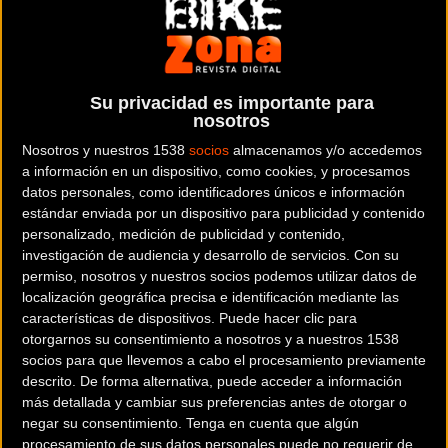
Su privacidad es importante para
nosotros
Nosotros y nuestros 1538
socios
almacenamos y/o accedemos
a información en un dispositivo, como cookies, y procesamos
datos personales, como identificadores únicos e información
estándar enviada por un dispositivo para publicidad y contenido
personalizado, medición de publicidad y contenido,
CONOR WRC WIND EP8 GRX810 (2023)
investigación de audiencia y desarrollo de servicios.
Con su
permiso, nosotros y nuestros socios podemos utilizar datos de
localización geográfica precisa e identificación mediante las
ELÉCTRICAS - ROAD
4.200
características de dispositivos. Puede hacer clic para
Para gravel como novedad llega la bicicleta con motor eléctrico central
otorgarnos su consentimiento a nosotros y a nuestros 1538
Shimano EP 8, el motor más potente de Shimano. Una bici todoterr...
socios para que llevemos a cabo el procesamiento previamente
descrito. De forma alternativa, puede acceder a información
más detallada y cambiar sus preferencias antes de otorgar o
negar su consentimiento.
Tenga en cuenta que algún
procesamiento de sus datos personales puede no requerir de