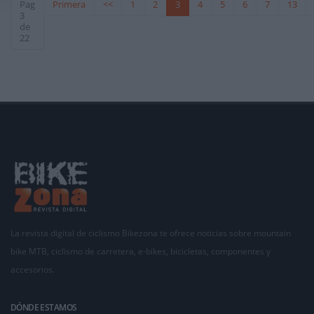
Pag
Primera
<<
1
2
3
4
5
6
7
13
3
de
22
La revista digital de ciclismo Bikezona te ofrece noticias sobre mountain
bike MTB, ciclismo de carretera, e-bikes, bicicletas, componentes y
accesorios.
DÓNDE ESTAMOS