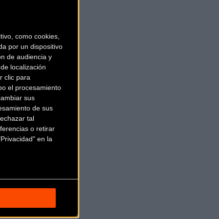
ivo, como cookies,
a por un dispositivo
ón de audiencia y
de localización
GRA (2012)
 clic para
bo el procesamiento
cambiar sus
esamiento de sus
echazar tal
erencias o retirar
Privacidad" en la
AVELER XL SELECT