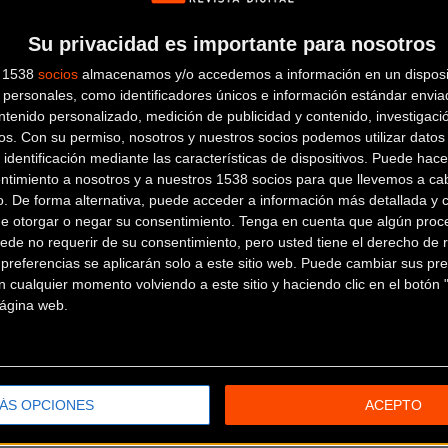
Su privacidad es importante para nosotros
s 1538
socios
almacenamos y/o accedemos a información en un disposit
personales, como identificadores únicos e información estándar enviad
ntenido personalizado, medición de publicidad y contenido, investigaci
os.
Con su permiso, nosotros y nuestros socios podemos utilizar datos 
MASSI TEAM ROAD/ULTE
 identificación mediante las características de dispositivos. Puede hacer
ntimiento a nosotros y a nuestros 1538 socios para que llevemos a ca
o. De forma alternativa, puede acceder a información más detallada y 
de otorgar o negar su consentimiento.
Tenga en cuenta que algún proc
ede no requerir de su consentimiento, pero usted tiene el derecho de r
referencias se aplicarán solo a este sitio web. Puede cambiar sus pref
 cualquier momento volviendo a este sitio y haciendo clic en el botón "
 página web.
BIKEFRIDAY TANDEM TR
(2012)
ÁS OPCIONES
ACEPTO