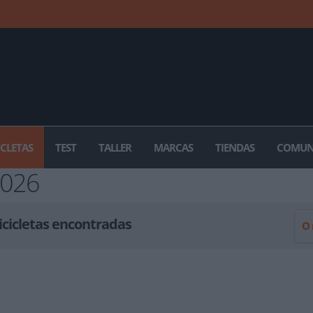
ICLETAS
TEST
TALLER
MARCAS
TIENDAS
COMUN
026
icicletas encontradas
O
KOGA DOBLE VIAJERO (U)