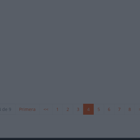
QUER TANDEM (2012)
4 de 9
Primera
<<
1
2
3
4
5
6
7
8