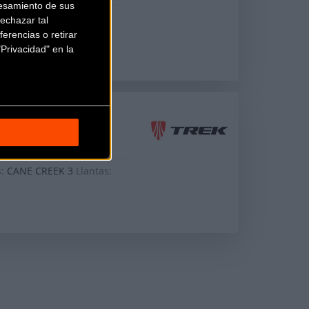
esamiento de sus
s:
CANE CREEK 3
Llantas:
echazar tal
erencias o retirar
Privacidad" en la
(2008)
s:
CANE CREEK 3
Llantas: