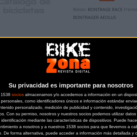
Bielas:
BONTRAGE RACE
Freno
BONTRAGER AEOLUS
BH GLOBAL CONCEPT AE
TRIATHLÓN
2.699
Bielas:
FSA
Frenos:
FSA ENERG
Su privacidad es importante para nosotros
CARBON
s 1538
socios
almacenamos y/o accedemos a información en un disposit
personales, como identificadores únicos e información estándar enviad
ntenido personalizado, medición de publicidad y contenido, investigaci
os.
Con su permiso, nosotros y nuestros socios podemos utilizar datos 
TREK EQUINOX 7 (2008)
 identificación mediante las características de dispositivos. Puede hacer
ntimiento a nosotros y a nuestros 1538 socios para que llevemos a ca
o. De forma alternativa, puede acceder a información más detallada y 
TRIATHLÓN
1.999