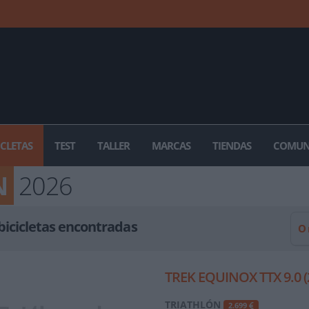
ICLETAS
TEST
TALLER
MARCAS
TIENDAS
COMUN
N
2026
bicicletas encontradas
O
TREK EQUINOX TTX 9.0 (
TRIATHLÓN
2.699