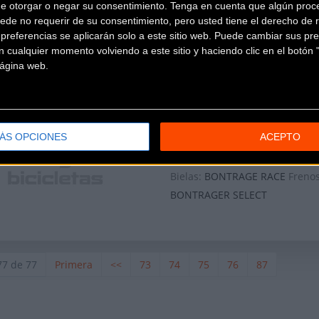
de otorgar o negar su consentimiento.
Tenga en cuenta que algún proc
Bielas:
BONTRAGE RACE
Freno
ede no requerir de su consentimiento, pero usted tiene el derecho de r
referencias se aplicarán solo a este sitio web. Puede cambiar sus pref
BONTRAGER RACE
 cualquier momento volviendo a este sitio y haciendo clic en el botón "
 página web.
TREK EQUINOX 7 CHICA 
ÁS OPCIONES
ACEPTO
TRIATHLÓN
1.999
Bielas:
BONTRAGE RACE
Freno
BONTRAGER SELECT
77 de 77
Primera
<<
73
74
75
76
87