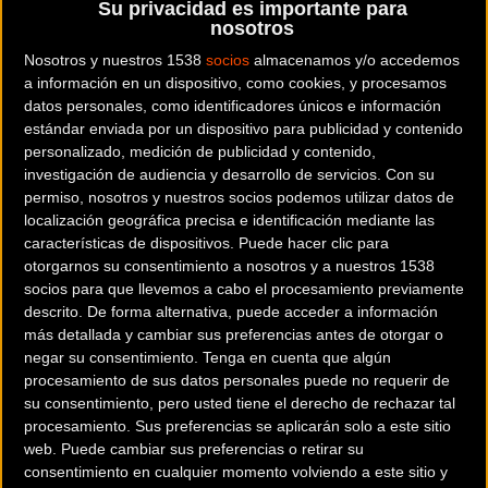
Su privacidad es importante para
encontrar la bicicleta que mejor se adapte a tus necesidades. Es gratuito
nosotros
y puedes usarlo con tu pc, tablet o smartphone.
(En tu smartphone
Nosotros y nuestros 1538
socios
almacenamos y/o accedemos
recomendamos usar el móvil en modo horizontal.)
a información en un dispositivo, como cookies, y procesamos
datos personales, como identificadores únicos e información
estándar enviada por un dispositivo para publicidad y contenido
personalizado, medición de publicidad y contenido,
investigación de audiencia y desarrollo de servicios.
Con su
permiso, nosotros y nuestros socios podemos utilizar datos de
localización geográfica precisa e identificación mediante las
características de dispositivos. Puede hacer clic para
otorgarnos su consentimiento a nosotros y a nuestros 1538
socios para que llevemos a cabo el procesamiento previamente
descrito. De forma alternativa, puede acceder a información
más detallada y cambiar sus preferencias antes de otorgar o
negar su consentimiento.
Tenga en cuenta que algún
procesamiento de sus datos personales puede no requerir de
su consentimiento, pero usted tiene el derecho de rechazar tal
procesamiento. Sus preferencias se aplicarán solo a este sitio
web. Puede cambiar sus preferencias o retirar su
consentimiento en cualquier momento volviendo a este sitio y