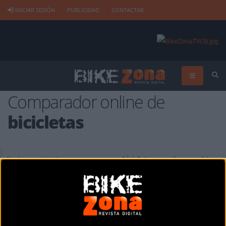
INICIAR SESIÓN
PUBLICIDAD
CONTACTAR
Comparador online de
bicicletas
Es el momento de comprar una nueva
bicicleta
y por ello es posible
que estás intentando decidirte entre varias opciones ¿qué bici es el
mejor? ¿cuál es la más ligera? ¿cuál lleva los mejores componentes?
Para ayudarte a resolver estas dudas te damos acceso a nuestra
increíble base de datos con más de 35.000 referencias y que
actualizamos constantemente. A través de nuestro comparador podrás