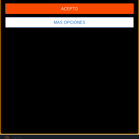
ACEPTO
MÁS OPCIONES
La revista digital de ciclismo Bikezona te ofrece noticias sobre mountain
bike MTB, ciclismo de carretera, e-bikes, bicicletas, componentes y
accesorios.
DÓNDE ESTAMOS
2026