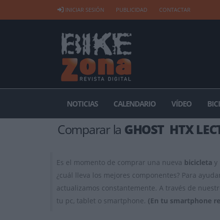
INICIAR SESIÓN
PUBLICIDAD
CONTACTAR
NOTICIAS
CALENDARIO
VÍDEO
BIC
Comparar la
GHOST HTX LEC
Es el momento de comprar una nueva
bicicleta
y 
¿cuál lleva los mejores componentes? Para ayudar
actualizamos constantemente. A través de nuestro
tu pc, tablet o smartphone.
(En tu smartphone r