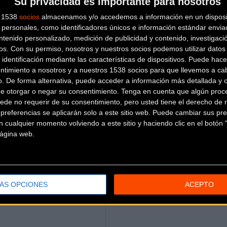
Su privacidad es importante para nosotros
8,9 kg
s 1538
socios
almacenamos y/o accedemos a información en un disposit
personales, como identificadores únicos e información estándar enviad
a
ntenido personalizado, medición de publicidad y contenido, investigaci
os.
Con su permiso, nosotros y nuestros socios podemos utilizar datos 
 identificación mediante las características de dispositivos. Puede hacer
ntimiento a nosotros y a nuestros 1538 socios para que llevemos a ca
os mejores componentes
o. De forma alternativa, puede acceder a información más detallada y 
de otorgar o negar su consentimiento.
Tenga en cuenta que algún proc
demostrar tu rendimiento
ede no requerir de su consentimiento, pero usted tiene el derecho de r
52/56 cm
referencias se aplicarán solo a este sitio web. Puede cambiar sus pref
 cualquier momento volviendo a este sitio y haciendo clic en el botón "
 página web.
ÁS OPCIONES
ACEPTO
L