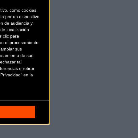
ivo, como cookies,
a por un dispositivo
ón de audiencia y
de localización
 clic para
bo el procesamiento
cambiar sus
esamiento de sus
echazar tal
erencias o retirar
Privacidad" en la