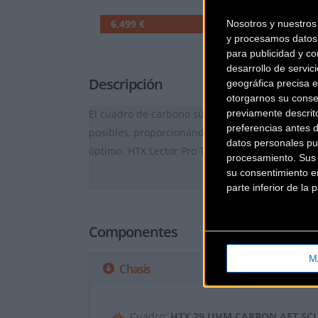
6.499 €
Nosotros y nuestro
y procesamos datos 
Ver Ficha complet
para publicidad y co
desarrollo de servici
Descripción
geográfica precisa e
otorgarnos su conse
El cuadro de carbono súper ligero viene con l
previamente descrit
preferencias antes 
posibles, proporcionándote la oportunidad de 
datos personales pu
óptimo. HTX Lector Pro Team. Tallas: 40/44/48/
procesamiento. Sus p
su consentimiento en
parte inferior de la
Componentes
M
Chasis
Cuadro:
HTX 29 UHM CARBON AFT SC