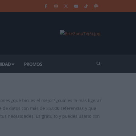
IDAD
PROMOS
ones ¿qué bici es el mejor? ¿cuál es la más ligera?
e de datos con más de 35.000 referencias y que
tus necesidades. Es gratuito y puedes usarlo con