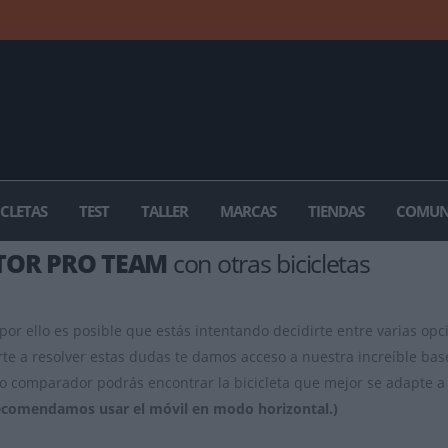
ICLETAS
TEST
TALLER
MARCAS
TIENDAS
COMUN
TOR PRO TEAM
con otras bicicletas
por ello es posible que estás intentando decidirte entre varias opci
te a resolver estas dudas te damos acceso a nuestra increíble bas
 comparador podrás encontrar la bicicleta que mejor se adapte a 
ecomendamos usar el móvil en modo horizontal.)