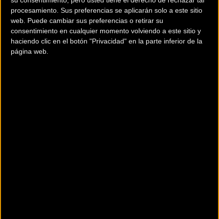
procesamiento. Sus preferencias se aplicarán solo a este sitio
web. Puede cambiar sus preferencias o retirar su
consentimiento en cualquier momento volviendo a este sitio y
haciendo clic en el botón "Privacidad" en la parte inferior de la
página web.
Componentes
Chasis
Cuadro:
DOBLE SUSPENSION ALUMINIO 7005 X-
TREAM FA
Horquilla:
SUNTOUR XC-PRO SL
Dirección: