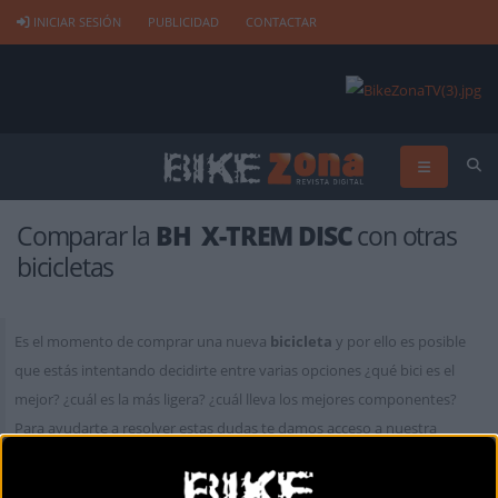
INICIAR SESIÓN
PUBLICIDAD
CONTACTAR
Comparar la
BH X-TREM DISC
con otras
bicicletas
Es el momento de comprar una nueva
bicicleta
y por ello es posible
que estás intentando decidirte entre varias opciones ¿qué bici es el
mejor? ¿cuál es la más ligera? ¿cuál lleva los mejores componentes?
Para ayudarte a resolver estas dudas te damos acceso a nuestra
increíble base de datos con más de 35.000 referencias y que
actualizamos constantemente. A través de nuestro comparador podrás