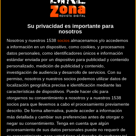
encontrar la bicicleta que mejor se adapte a tus necesidades. Es gratuito
y puedes usarlo con tu pc, tablet o smartphone.
(En tu smartphone
recomendamos usar el móvil en modo horizontal.)
Su privacidad es importante para
nosotros
Nosotros y nuestros 1538
socios
almacenamos y/o accedemos
a información en un dispositivo, como cookies, y procesamos
datos personales, como identificadores únicos e información
estándar enviada por un dispositivo para publicidad y contenido
personalizado, medición de publicidad y contenido,
BH
X-TREM DISC
investigación de audiencia y desarrollo de servicios.
Con su
permiso, nosotros y nuestros socios podemos utilizar datos de
localización geográfica precisa e identificación mediante las
características de dispositivos. Puede hacer clic para
1.099 €
otorgarnos su consentimiento a nosotros y a nuestros 1538
socios para que llevemos a cabo el procesamiento previamente
Ver Ficha completa
descrito. De forma alternativa, puede acceder a información
más detallada y cambiar sus preferencias antes de otorgar o
Descripción
negar su consentimiento.
Tenga en cuenta que algún
procesamiento de sus datos personales puede no requerir de
su consentimiento, pero usted tiene el derecho de rechazar tal