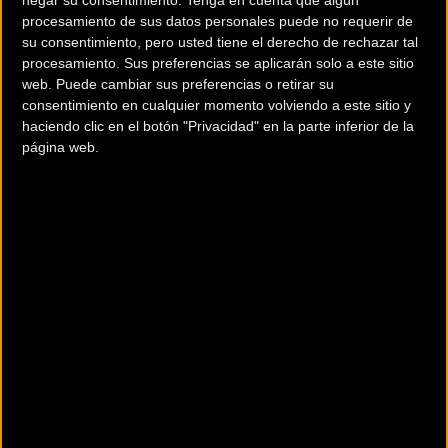
negar su consentimiento.
Tenga en cuenta que algún
procesamiento de sus datos personales puede no requerir de
su consentimiento, pero usted tiene el derecho de rechazar tal
procesamiento. Sus preferencias se aplicarán solo a este sitio
web. Puede cambiar sus preferencias o retirar su
consentimiento en cualquier momento volviendo a este sitio y
4.299 €
haciendo clic en el botón "Privacidad" en la parte inferior de la
página web.
Ver Ficha completa
Descripción
La movilidad de las E-bikes de Whistle abre todas las opciones para
cada Rider, sin importar el terreno y la ruta. Basado en muchos
sistemas diferentes, Whistle ha creado una gran variedad de E-Bikes
desde las clásicas E-MTBs, pasando por las especificas en terreno ligero,
a las E-Fullys para paseos más rápidos fuera de la carretera, cada E-
Biker podrá encontrar la oferta correcta dentro de la amplísima gama
para todos los terrenos y gustos.
Componentes