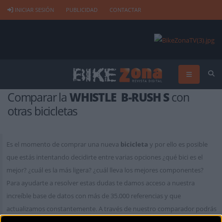
INICIAR SESIÓN
PUBLICIDAD
CONTACTAR
Comparar la
WHISTLE B-RUSH S
con
otras bicicletas
Es el momento de comprar una nueva
bicicleta
y por ello es posible
que estás intentando decidirte entre varias opciones ¿qué bici es el
mejor? ¿cuál es la más ligera? ¿cuál lleva los mejores componentes?
Para ayudarte a resolver estas dudas te damos acceso a nuestra
increíble base de datos con más de 35.000 referencias y que
actualizamos constantemente. A través de nuestro comparador podrás
encontrar la bicicleta que mejor se adapte a tus necesidades. Es gratuito