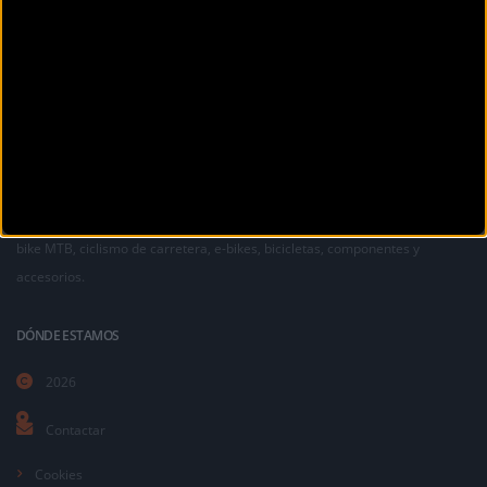
La revista digital de ciclismo Bikezona te ofrece noticias sobre mountain
bike MTB, ciclismo de carretera, e-bikes, bicicletas, componentes y
accesorios.
DÓNDE ESTAMOS
2026
Contactar
Cookies