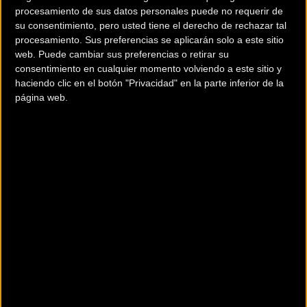
procesamiento de sus datos personales puede no requerir de
su consentimiento, pero usted tiene el derecho de rechazar tal
procesamiento. Sus preferencias se aplicarán solo a este sitio
web. Puede cambiar sus preferencias o retirar su
consentimiento en cualquier momento volviendo a este sitio y
haciendo clic en el botón "Privacidad" en la parte inferior de la
245 €
página web.
Ver Ficha completa
Descripción
Para practicar la modalidad acrobática del ciclismo, tienes la bicicleta
con más seguridad del mercado para pasar el mejor día practicando tú
deporte favorito.
Componentes