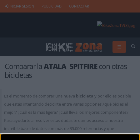
INICIAR SESIÓN
PUBLICIDAD
CONTACTAR
Comparar la
ATALA SPITFIRE
con otras
bicicletas
Es el momento de comprar una nueva
bicicleta
y por ello es posible
que estás intentando decidirte entre varias opciones ¿qué bici es el
mejor? ¿cuál es la más ligera? ¿cuál lleva los mejores componentes?
Para ayudarte a resolver estas dudas te damos acceso a nuestra
increíble base de datos con más de 35.000 referencias y que
actualizamos constantemente. A través de nuestro comparador podrás