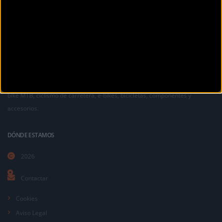
La revista digital de ciclismo Bikezona te ofrece noticias sobre mountain
bike MTB, ciclismo de carretera, e-bikes, bicicletas, componentes y
accesorios.
DÓNDE ESTAMOS
2026
Contactar
Cookies
Aviso Legal