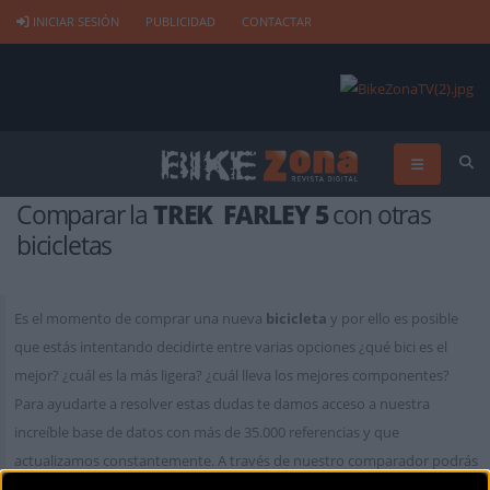
INICIAR SESIÓN
PUBLICIDAD
CONTACTAR
Comparar la
TREK FARLEY 5
con otras
bicicletas
Es el momento de comprar una nueva
bicicleta
y por ello es posible
que estás intentando decidirte entre varias opciones ¿qué bici es el
mejor? ¿cuál es la más ligera? ¿cuál lleva los mejores componentes?
Para ayudarte a resolver estas dudas te damos acceso a nuestra
increíble base de datos con más de 35.000 referencias y que
actualizamos constantemente. A través de nuestro comparador podrás
encontrar la bicicleta que mejor se adapte a tus necesidades. Es gratuito