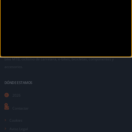
La revista digital de ciclismo Bikezona te ofrece noticias sobre mountain
bike MTB, ciclismo de carretera, e-bikes, bicicletas, componentes y
accesorios.
DÓNDE ESTAMOS
2026
Contactar
Cookies
Aviso Legal