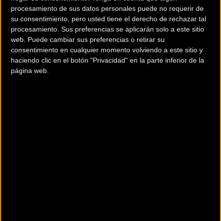
procesamiento de sus datos personales puede no requerir de
su consentimiento, pero usted tiene el derecho de rechazar tal
procesamiento. Sus preferencias se aplicarán solo a este sitio
web. Puede cambiar sus preferencias o retirar su
consentimiento en cualquier momento volviendo a este sitio y
haciendo clic en el botón "Privacidad" en la parte inferior de la
1.799 €
14,66 kg
página web.
Ver Ficha completa
Descripción
La Farley 5 es la fat bike con la mejor relación calidad precio y tu
pasaporte para disfrutar de la bici durante todo el año. Es capaz de
rodar por nieve, arena, raíces y piedras con la estabilidad y tracción de
un "Monster Truck" gracias a sus cubiertas anchas y robustas. La
transmisión Shimano 1x y el cuadro ligero de aluminio la convierten en
la bicicleta ideal para aquellos que desean hacer mountain bike
durante todo el año, independientemente de las condiciones
Componentes
meteorológicas.