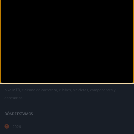
La revista digital de ciclismo Bikezona te ofrece noticias sobre mountain
bike MTB, ciclismo de carretera, e-bikes, bicicletas, componentes y
accesorios.
DÓNDE ESTAMOS
2026