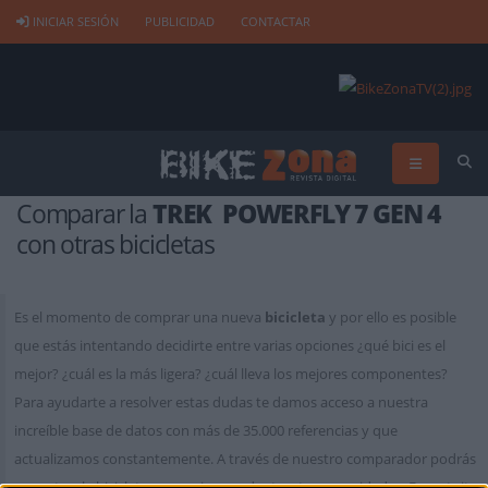
INICIAR SESIÓN
PUBLICIDAD
CONTACTAR
Comparar la
TREK POWERFLY 7 GEN 4
con otras bicicletas
Es el momento de comprar una nueva
bicicleta
y por ello es posible
que estás intentando decidirte entre varias opciones ¿qué bici es el
mejor? ¿cuál es la más ligera? ¿cuál lleva los mejores componentes?
Para ayudarte a resolver estas dudas te damos acceso a nuestra
increíble base de datos con más de 35.000 referencias y que
actualizamos constantemente. A través de nuestro comparador podrás
encontrar la bicicleta que mejor se adapte a tus necesidades. Es gratuito