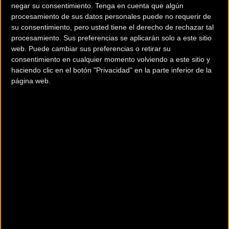
negar su consentimiento.
Tenga en cuenta que algún
procesamiento de sus datos personales puede no requerir de
su consentimiento, pero usted tiene el derecho de rechazar tal
procesamiento. Sus preferencias se aplicarán solo a este sitio
web. Puede cambiar sus preferencias o retirar su
consentimiento en cualquier momento volviendo a este sitio y
4.799 €
22,65 kg
haciendo clic en el botón "Privacidad" en la parte inferior de la
página web.
Ver Ficha completa
Descripción
La Powerfly 7 es una bicicleta eléctrica de montaña diseñada para
arrasar con un sistema e-MTB de Bosch suave y potente, y un cuadro
duradero de aluminio con sistema Removable Integrated Battery (RIB)
que integra completamente la batería extraíble integrada de 625 Wh
fácil de usar que ofrece una estética impecable y protección en los
senderos, un motor Bosch Performance CX que ofrece asistencia hasta
25 km/h,. El mando remoto LED con sistema inteligente y la pantalla
Componentes
Kiox se sincronizan con la aplicación eBike Flow de Bosch para poder