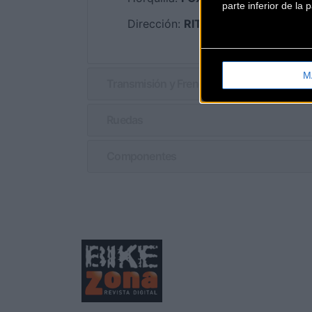
parte inferior de la
Dirección:
RITCHEY
M
Transmisión y Frenos
Ruedas
Componentes