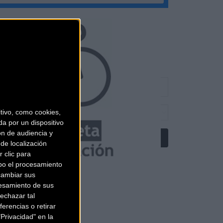
ivo, como cookies,
a por un dispositivo
ón de audiencia y
de localización
 clic para
bo el procesamiento
cambiar sus
esamiento de sus
echazar tal
erencias o retirar
Privacidad" en la