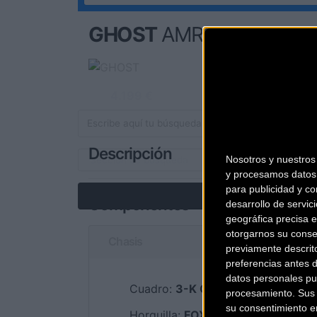
GHOST
AMR LECTOR 95
4.199 €
Ver Ficha comple
Descripción
Nosotros y nuestro
y procesamos datos 
para publicidad y co
Componentes
desarrollo de servici
geográfica precisa e
otorgarnos su conse
Chasis
previamente descrit
preferencias antes 
datos personales pu
Cuadro:
3-K CARBON T2T
procesamiento. Sus p
su consentimiento en
Horquilla:
FOX FORX 32-F