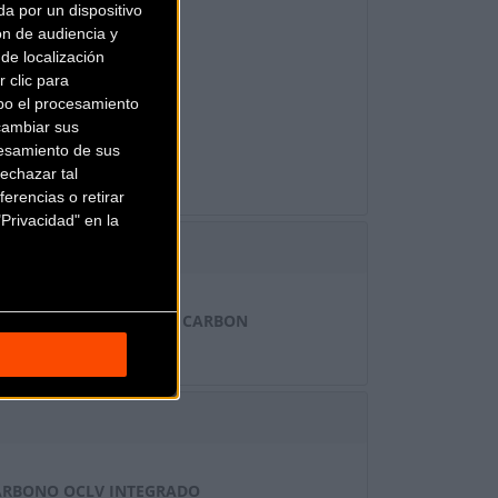
a por un dispositivo
XS
ón de audiencia y
de localización
O SRAM CODE RSC
 clic para
bo el procesamiento
 V
cambiar sus
esamiento de sus
echazar tal
erencias o retirar
Privacidad" en la
RO 30, OCLV MOUNTAIN CARBON
ARBONO OCLV INTEGRADO