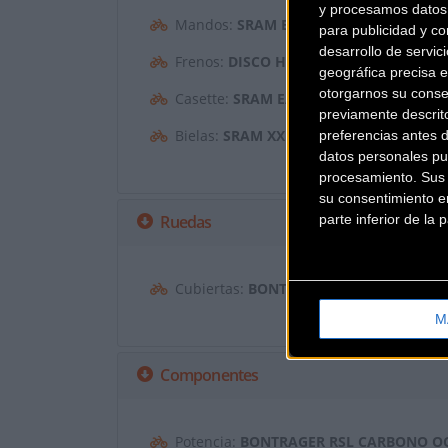
y procesamos datos 
Mandos:
SRAM EAGLE AXS, INALÁMBRIC
para publicidad y co
desarrollo de servici
Frenos:
DISCO HIDRÁULICO SRAM CODE
geográfica precisa e
otorgarnos su conse
Casette:
SRAM EAGLE XG-1299, 10-52, 1
previamente descrit
Bielas:
SRAM XX1 EAGLE DUB 30T 170 
preferencias antes 
datos personales pu
procesamiento. Sus p
su consentimiento en
parte inferior de la
Ruedas
Cubiertas:
BONTRAGER SE5 TEAM ISSUE,
M
Componentes
Potencia:
BONTRAGER RSL CARBONO O