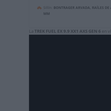
Sillín:
BONTRAGER ARVADA, RAÍLES DE
MM
La
TREK
FUEL EX 9.9 XX1 AXS GEN 6
en v