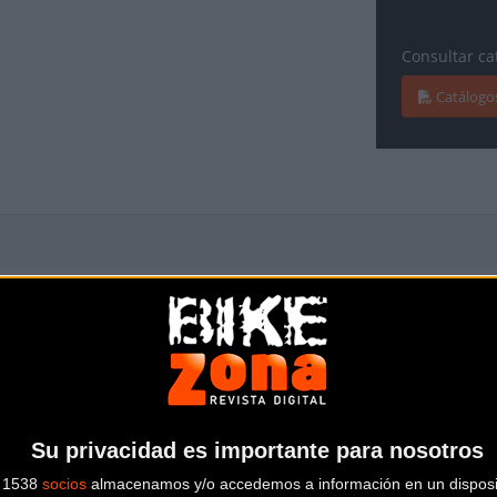
Consultar ca
Catálogo
Amortiguador:
FOX PERFORM
L 150 MM
Dirección:
RODAMIENTO DE C
Su privacidad es importante para nosotros
s 1538
socios
almacenamos y/o accedemos a información en un disposit