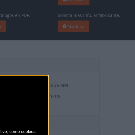
tálogos en PDF.
Solicita más info. al fabricante.
s
Más Info.
ANCE FLOAT X, 185 MM X 55 MM
ARTUCHO INTEGRADO, 1-1/8
ivo, como cookies,