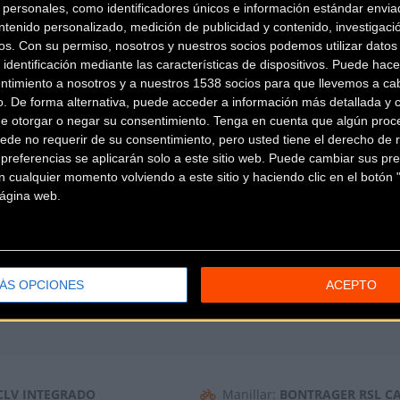
personales, como identificadores únicos e información estándar enviad
A, 12 V
Cambio:
SRAM XX1 EAGLE A
ntenido personalizado, medición de publicidad y contenido, investigaci
os.
Con su permiso, nosotros y nuestros socios podemos utilizar datos 
 RSC
Manetas:
DISCO HIDRÁULIC
 identificación mediante las características de dispositivos. Puede hacer
ntimiento a nosotros y a nuestros 1538 socios para que llevemos a ca
2 V
Cadena:
SRAM XX1 EAGLE, 12
o. De forma alternativa, puede acceder a información más detallada y 
MM
de otorgar o negar su consentimiento.
Tenga en cuenta que algún proc
ede no requerir de su consentimiento, pero usted tiene el derecho de r
referencias se aplicarán solo a este sitio web. Puede cambiar sus pref
 cualquier momento volviendo a este sitio y haciendo clic en el botón "
 página web.
 TUBELESS READY, 29 X 2,50
Llantas:
BONTRAGER LINE P
ÁS OPCIONES
ACEPTO
CLV INTEGRADO
Manillar:
BONTRAGER RSL C