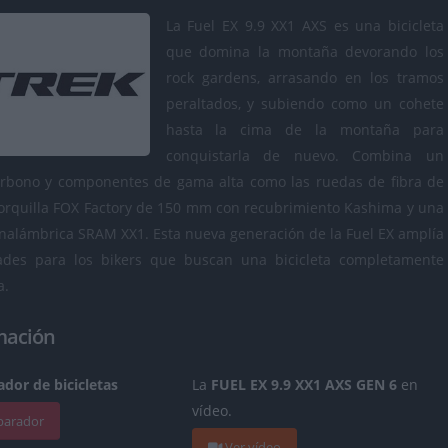
La Fuel EX 9.9 XX1 AXS es una bicicleta
que domina la montaña devorando los
rock gardens, arrasando en los tramos
peraltados, y subiendo como un cohete
hasta la cima de la montaña para
conquistarla de nuevo. Combina un
rbono y componentes de gama alta como las ruedas de fibra de
horquilla FOX Factory de 150 mm con recubrimiento Kashima y una
inalámbrica SRAM XX1. Esta nueva generación de la Fuel EX amplía
dades para los bikers que buscan una bicicleta completamente
a.
mación
dor de bicicletas
La
FUEL EX 9.9 XX1 AXS GEN 6
en
vídeo.
mparador
Ver vídeo