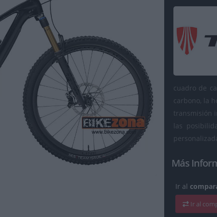
cuadro de ca
carbono, la 
transmisión 
las posibili
personalizad
Más Infor
Ir al
compara
Ir al co