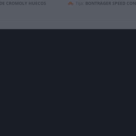
 DE CROMOLY HUECOS
Tija:
BONTRAGER SPEED CONC