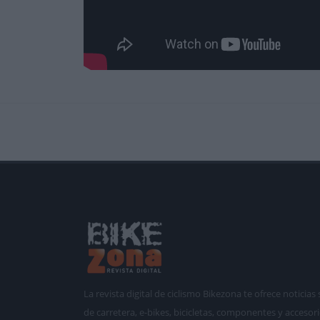
La revista digital de ciclismo Bikezona te ofrece notici
de carretera, e-bikes, bicicletas, componentes y accesori