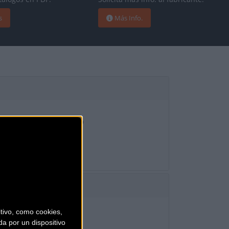
s
Más Info.
A ÍNTEGRA DE CARBONO
ivo, como cookies,
A R8000,
a por un dispositivo