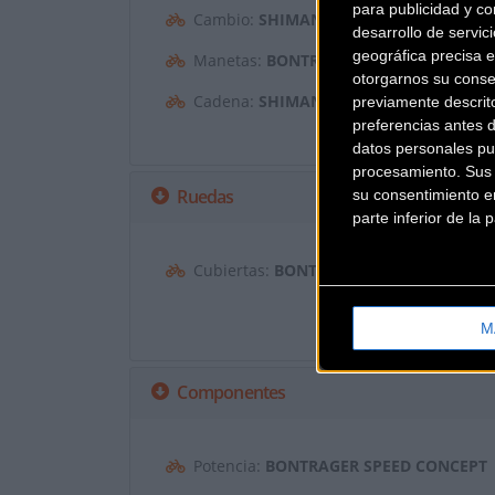
para publicidad y co
Cambio:
SHIMANO ULTEGRA R8000
desarrollo de servici
geográfica precisa e
Manetas:
BONTRAGER RACE LITE
otorgarnos su conse
Cadena:
SHIMANO ULTEGRA HG701, 11 
previamente descrit
preferencias antes 
datos personales pu
procesamiento. Sus p
Ruedas
su consentimiento en
parte inferior de la
Cubiertas:
BONTRAGER R2 HARD-CASE LI
M
Componentes
Potencia:
BONTRAGER SPEED CONCEPT