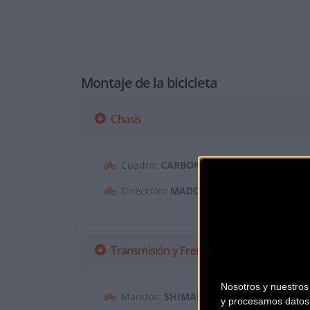
Montaje de la bicicleta
Chasis
Cuadro:
CARBONO OCLV SERIE 500
Dirección:
MADONE INTEGRATED 1-3/8˝ 
Transmisión y Frenos
Nosotros y nuestro
Mandos:
SHIMANO DURA-ACE, EXTENSI
y procesamos datos 