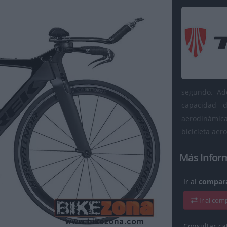
segundo. Ade
capacidad d
aerodinámic
bicicleta aer
Más Infor
Ir al
compara
Ir al co
Consultar ca