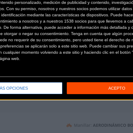
ntenido personalizado, medición de publicidad y contenido, investigaci
Frenos:
BONTRAGER SPEED L
os.
Con su permiso, nosotros y nuestros socios podemos utilizar datos 
 identificación mediante las características de dispositivos. Puede hacer
Casette:
SHIMANO ULTEGRA R8
ntimiento a nosotros y a nuestros 1538 socios para que llevemos a ca
S
Bielas:
SHIMANO ULTEGRA R8
o. De forma alternativa, puede acceder a información más detallada y 
de otorgar o negar su consentimiento.
Tenga en cuenta que algún proc
ede no requerir de su consentimiento, pero usted tiene el derecho de r
referencias se aplicarán solo a este sitio web. Puede cambiar sus pref
 cualquier momento volviendo a este sitio y haciendo clic en el botón "
 página web.
TE 700 X 25C
Llantas:
BONTRAGER AEOLUS
READY
ÁS OPCIONES
ACEPTO
Manillar:
AERODINÁMICO BO