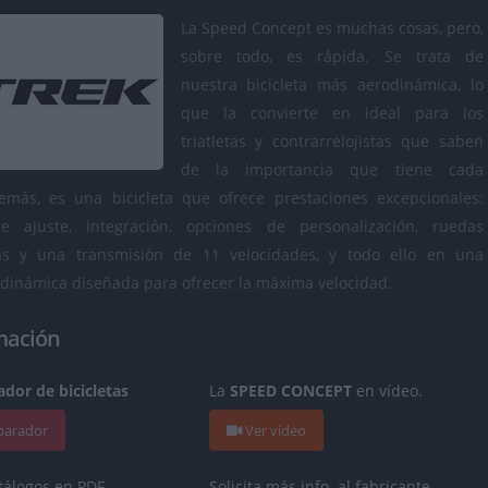
La Speed Concept es muchas cosas, pero,
sobre todo, es rápida. Se trata de
nuestra bicicleta más aerodinámica, lo
que la convierte en ideal para los
triatletas y contrarrelojistas que saben
de la importancia que tiene cada
más, es una bicicleta que ofrece prestaciones excepcionales:
e ajuste, integración, opciones de personalización, ruedas
as y una transmisión de 11 velocidades, y todo ello en una
odinámica diseñada para ofrecer la máxima velocidad.
mación
dor de bicicletas
La
SPEED CONCEPT
en vídeo.
mparador
Ver vídeo
tálogos en PDF.
Solicita más info. al fabricante.