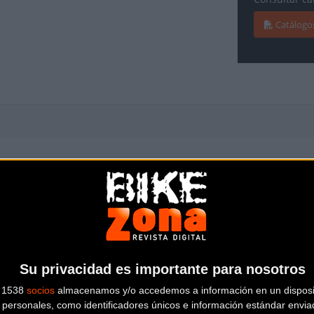
Catálogo
Horquilla:
SC AERODINÁMIC
1.5˝
Su privacidad es importante para nosotros
s 1538
socios
almacenamos y/o accedemos a información en un disposit
ONES, 11 V
Desviador:
SHIMANO ULTEGR
personales, como identificadores únicos e información estándar enviad