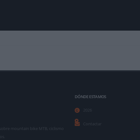
DÓNDE ESTAMOS
2026
Contactar
as sobre mountain bike MTB, ciclismo
os.