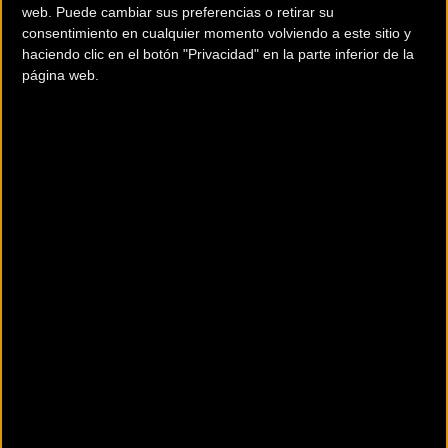
web. Puede cambiar sus preferencias o retirar su
consentimiento en cualquier momento volviendo a este sitio y
haciendo clic en el botón "Privacidad" en la parte inferior de la
página web.
La
51º edición del Ciclocross Tenderina-Memorial Amadeo
Izquierdo
se celebrará el 28 de noviembre en Oviedo y dará
comienzo a las 10 horas. El límite de participación estará en
los 250 corredores y solo se podrán inscribir deportistas
federados.
Circuito
El recorrido consta de 4 «praos» interconectados entre sí por
las carreteras del barrio del Mercadín. El acceso al circuito
desde la ciudad de Oviedo se realiza desde la Calle del Rayo.
HORARIOS - Domingo, 28 de noviembre