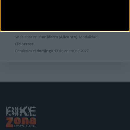
COPA DEL MUNDO DE CICLOCROSS
UCI BENIDORM 2026-27
Se celebra en:
Benidorm (Alicante)
. Modalidad:
Ciclocross
Comienza el
domingo
17
de enero de
2027