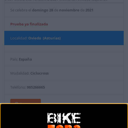
Se celebra el
domingo
28
de
noviembre
de
2021
Prueba ya finalizada
Localidad:
Oviedo (Asturias)
País:
España
Modalidad:
Ciclocross
Teléfono:
985266665
Contactar