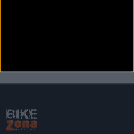
PISTA
Mallorca descubrirá a los nuevos campeones de
España de Ómnium y Madison
El Velódromo Illes Balears de Palma de Mallorca volverá a acoger la celebración de un
Campeonato de