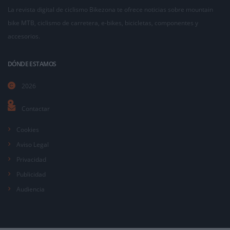
La revista digital de ciclismo Bikezona te ofrece noticias sobre mountain
bike MTB, ciclismo de carretera, e-bikes, bicicletas, componentes y
accesorios.
DÓNDE ESTAMOS
2026
Contactar
Cookies
Aviso Legal
Privacidad
Publicidad
Audiencia