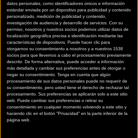
datos personales, como identificadores únicos e información
Modalidad:
Pista
estándar enviada por un dispositivo para publicidad y contenido
personalizado, medición de publicidad y contenido,
Teléfono:
609226650
investigación de audiencia y desarrollo de servicios.
Con su
permiso, nosotros y nuestros socios podemos utilizar datos de
localización geográfica precisa e identificación mediante las
Contactar
características de dispositivos. Puede hacer clic para
otorgarnos su consentimiento a nosotros y a nuestros 1538
socios para que llevemos a cabo el procesamiento previamente
descrito. De forma alternativa, puede acceder a información
más detallada y cambiar sus preferencias antes de otorgar o
negar su consentimiento.
Tenga en cuenta que algún
El Velódromo Illes Balears de Palma de Mallorca volverá a
procesamiento de sus datos personales puede no requerir de
acoger la celebración de un Campeonato de España, tal y
su consentimiento, pero usted tiene el derecho de rechazar tal
como hizo el pasado año con la disputa del nacional en la
procesamiento. Sus preferencias se aplicarán solo a este sitio
web. Puede cambiar sus preferencias o retirar su
modalidad de Ómnium. En este caso, a esta emocionante
consentimiento en cualquier momento volviendo a este sitio y
disciplina, hay que sumarle la Madison, para completar un
haciendo clic en el botón "Privacidad" en la parte inferior de la
Campeonato de España que se presupone muy abierto
página web.
viendo la nómina de participantes.