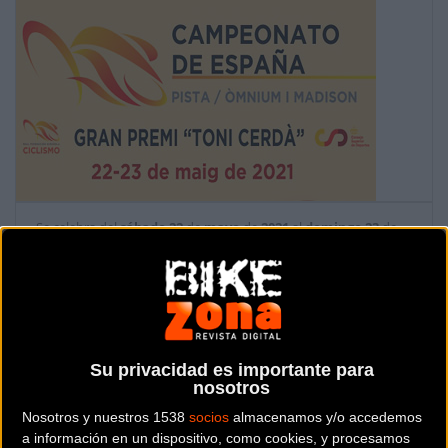
Se celebra del
sábado
22
de
mayo
de
2021
al
domingo
23
de
mayo de
2021
Prueba ya finalizada
Localidad:
Palma de Mallorca (Baleares)
Su privacidad es importante para
nosotros
Nosotros y nuestros 1538
socios
almacenamos y/o accedemos
País:
España
a información en un dispositivo, como cookies, y procesamos