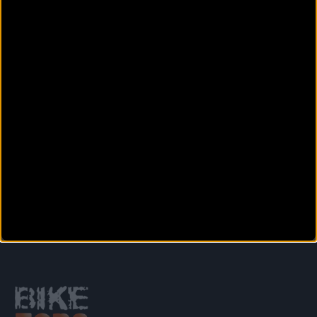
argentino Darí
MTB
Vall de Lord acogerá la primera prueba doble de la
Copa Catalana Internacional
Es una de las pruebas con más solera del calendario de la Copa Catalana Internacional Biking
Point. Vall de Lord