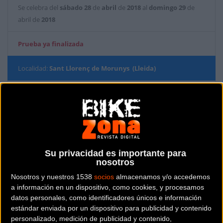
Se celebra del
sábado
28
de
abril
de
2018
al
domingo
29
de
abril de
2018
Prueba ya finalizada
Localidad:
Sant Llorenç de Morunys (Lleida)
País:
España
Modalidad:
MTB - Rally XC
Su privacidad es importante para
Teléfono:
938088091
nosotros
Nosotros y nuestros 1538
socios
almacenamos y/o accedemos
Contactar
a información en un dispositivo, como cookies, y procesamos
datos personales, como identificadores únicos e información
estándar enviada por un dispositivo para publicidad y contenido
personalizado, medición de publicidad y contenido,