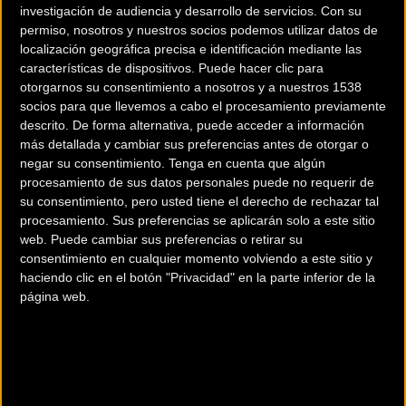
investigación de audiencia y desarrollo de servicios.
Con su
permiso, nosotros y nuestros socios podemos utilizar datos de
La Copa Catalana Internacional de BTT Biking Point 2018
localización geográfica precisa e identificación mediante las
empezará como ya es habitual en Banyoles
características de dispositivos. Puede hacer clic para
otorgarnos su consentimiento a nosotros y a nuestros 1538
Tras el éxito de la decimosexta edición de la Copa Catalana
socios para que llevemos a cabo el procesamiento previamente
descrito. De forma alternativa, puede acceder a información
Internacional de BTT Biking Point disputada este año, con la
más detallada y cambiar sus preferencias antes de otorgar o
inclusión de 6 de las 7 pruebas en el calendario UCI y el
negar su consentimiento.
Tenga en cuenta que algún
estreno de una categoría UCI Hors Class, la CCI Biking Point es
procesamiento de sus datos personales puede no requerir de
cada vez más internacional.
su consentimiento, pero usted tiene el derecho de rechazar tal
procesamiento. Sus preferencias se aplicarán solo a este sitio
web. Puede cambiar sus preferencias o retirar su
Un calendario formado por las mejores carreras de XCO del
consentimiento en cualquier momento volviendo a este sitio y
estado y de Catalunya, que contarán con la participación de
haciendo clic en el botón "Privacidad" en la parte inferior de la
corredores de élite mundial. Biking Point, una de las redes de
página web.
tiendas de ciclismo referentes en Catalunya, renueva su
apoyo al certamen patrocinando la CCI por tercer año
consecutivo.