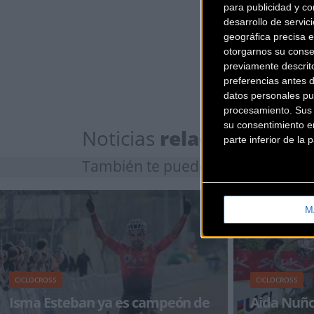
para publicidad y co
desarrollo de servici
geográfica precisa e
otorgarnos su conse
previamente descrit
preferencias antes 
datos personales pu
procesamiento. Sus p
su consentimiento en
Noticias
relacionadas
parte inferior de la
También te puede
interesar
M
CICLOCROSS
CICLOCROSS
Isma Esteban ya es campeón de
Aida Nuño