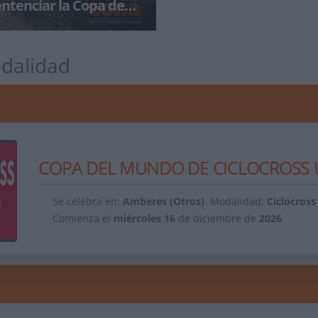
ntenciar la Copa de
 en Pontevedra
ontevedra vivirá este próximo
iciembre con la llegada de la
dalidad
ntild
COPA DEL MUNDO DE CICLOCROSS U
Se celebra en:
Amberes (Otros)
. Modalidad:
Ciclocross
Comienza el
miércoles
16
de diciembre de
2026