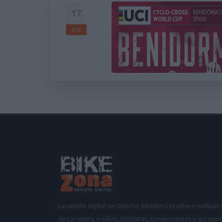
17
ENE
La revista digital de ciclismo Bikezona te ofrece notici
de carretera, e-bikes, bicicletas, componentes y accesori