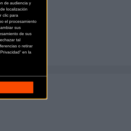
ón de audiencia y
de localización
 clic para
bo el procesamiento
cambiar sus
esamiento de sus
echazar tal
erencias o retirar
Privacidad" en la