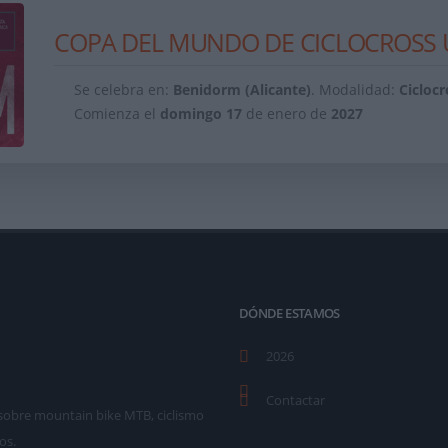
COPA DEL MUNDO DE CICLOCROSS U
Se celebra en:
Benidorm (Alicante)
. Modalidad:
Ciclocr
Comienza el
domingo
17
de enero de
2027
DÓNDE ESTAMOS
2026
Contactar
as sobre mountain bike MTB, ciclismo
os.