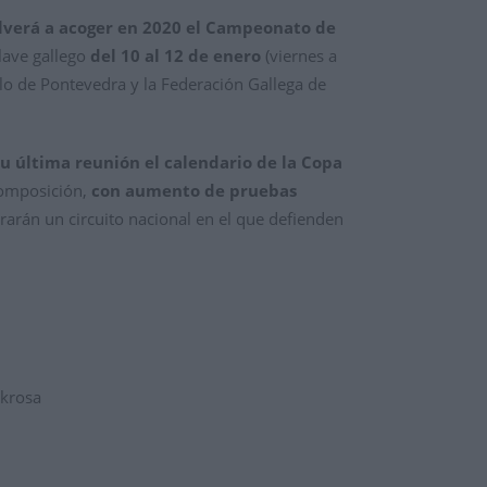
volverá a acoger en 2020 el Campeonato de
lave gallego
del 10 al 12 de enero
(viernes a
llo de Pontevedra y la Federación Gallega de
u última reunión el calendario de la Copa
composición,
con aumento de pruebas
turarán un circuito nacional en el que defienden
okrosa