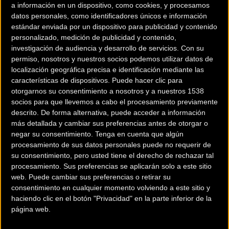
a información en un dispositivo, como cookies, y procesamos
datos personales, como identificadores únicos e información
Teléfono:
620557508
estándar enviada por un dispositivo para publicidad y contenido
personalizado, medición de publicidad y contenido,
investigación de audiencia y desarrollo de servicios.
Con su
Contactar
permiso, nosotros y nuestros socios podemos utilizar datos de
localización geográfica precisa e identificación mediante las
características de dispositivos. Puede hacer clic para
otorgarnos su consentimiento a nosotros y a nuestros 1538
socios para que llevemos a cabo el procesamiento previamente
El ciclocross gallego vuelve a batir su récord en la temporada
descrito. De forma alternativa, puede acceder a información
más detallada y cambiar sus preferencias antes de otorgar o
2022-2023. Del 8 de octubre al 6 de enero la comunidad
negar su consentimiento.
Tenga en cuenta que algún
acogerá 20 eventos: los 5 primeros serán internacionales, los
procesamiento de sus datos personales puede no requerir de
14 siguientes serán la Copa Galicia y el último, ya en 2023,
su consentimiento, pero usted tiene el derecho de rechazar tal
será un campeonato autonómico.
procesamiento. Sus preferencias se aplicarán solo a este sitio
web. Puede cambiar sus preferencias o retirar su
Calendario para 2022 ciclocross
consentimiento en cualquier momento volviendo a este sitio y
haciendo clic en el botón "Privacidad" en la parte inferior de la
en Galicia
página web.