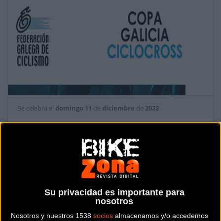
Se celebra el
domingo
11
de
diciembre
de
2022
Prueba ya finalizada
Localidad:
Pomteareas (Pontevedra)
Su privacidad es importante para
País:
España
nosotros
Nosotros y nuestros 1538
socios
almacenamos y/o accedemos
Modalidad:
Ciclocross