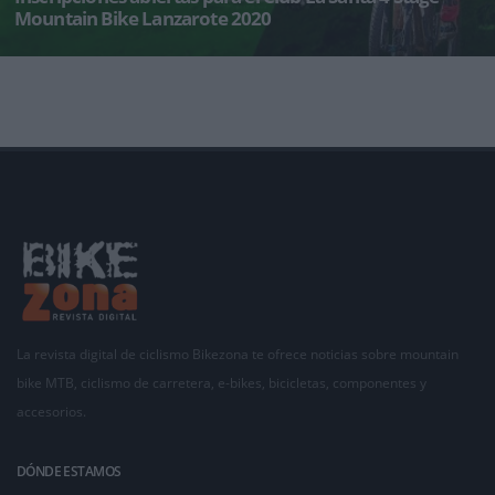
Mountain Bike Lanzarote 2020
Las inscripciones estarán abiertas hasta el 15 de enero de 2020 (o cuando se agoten las 500
plazas disponibles).
La revista digital de ciclismo Bikezona te ofrece noticias sobre mountain
bike MTB, ciclismo de carretera, e-bikes, bicicletas, componentes y
accesorios.
DÓNDE ESTAMOS