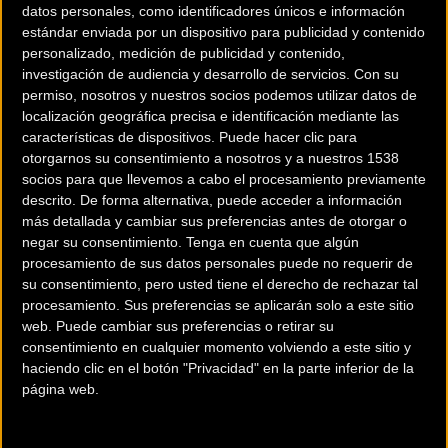
sube hasta Las Nieves (aprox. 25 Km) con 500 metros de
datos personales, como identificadores únicos e información
desnivel positivo. La etapa 4 es la más dura y exigente y
estándar enviada por un dispositivo para publicidad y contenido
incluye La contrarreloj La Presa. Los participantes cadetes
personalizado, medición de publicidad y contenido,
investigación de audiencia y desarrollo de servicios.
Con su
solo pueden competir en el recorrido completo de la Etapa 1
permiso, nosotros y nuestros socios podemos utilizar datos de
(sábado) y medio recorrido de la Etapa 2 (domingo).
localización geográfica precisa e identificación mediante las
características de dispositivos. Puede hacer clic para
otorgarnos su consentimiento a nosotros y a nuestros 1538
socios para que llevemos a cabo el procesamiento previamente
descrito. De forma alternativa, puede acceder a información
más detallada y cambiar sus preferencias antes de otorgar o
negar su consentimiento.
Tenga en cuenta que algún
procesamiento de sus datos personales puede no requerir de
su consentimiento, pero usted tiene el derecho de rechazar tal
procesamiento. Sus preferencias se aplicarán solo a este sitio
web. Puede cambiar sus preferencias o retirar su
consentimiento en cualquier momento volviendo a este sitio y
haciendo clic en el botón "Privacidad" en la parte inferior de la
página web.