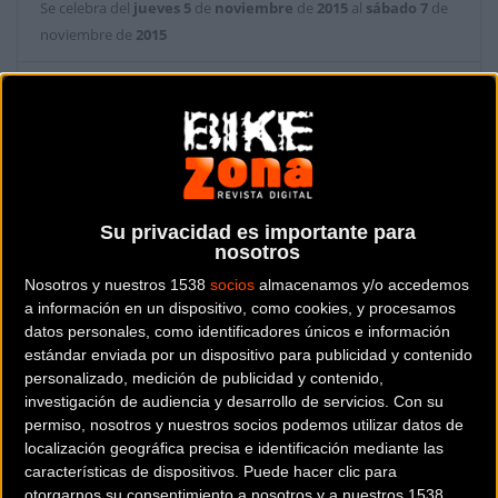
Se celebra del
jueves
5
de
noviembre
de
2015
al
sábado
7
de
noviembre de
2015
Prueba ya finalizada
Localidad:
Playa Herradura
País:
Costa Rica
Su privacidad es importante para
nosotros
Modalidad:
MTB - Marcha
Nosotros y nuestros 1538
socios
almacenamos y/o accedemos
a información en un dispositivo, como cookies, y procesamos
datos personales, como identificadores únicos e información
Contactar
estándar enviada por un dispositivo para publicidad y contenido
personalizado, medición de publicidad y contenido,
investigación de audiencia y desarrollo de servicios.
Con su
permiso, nosotros y nuestros socios podemos utilizar datos de
localización geográfica precisa e identificación mediante las
características de dispositivos. Puede hacer clic para
El legendario primer día de LA RUTA comienza a las 6:00AM y
otorgarnos su consentimiento a nosotros y a nuestros 1538