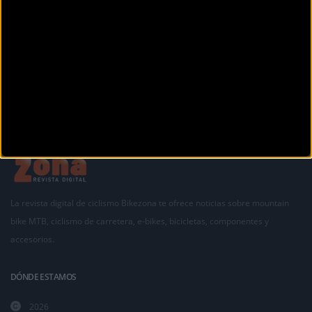
LA RUTA DE LOS CONQUISTADORES es la competición más importante de ciclismo de
montaña de Costa Rica
La revista digital de ciclismo Bikezona te ofrece noticias sobre mountain
bike MTB, ciclismo de carretera, e-bikes, bicicletas, componentes y
accesorios.
DÓNDE ESTAMOS
2026