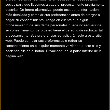
le da tiempo a los competidores hasta las 5:45 PM (11.5 horas)
socios para que llevemos a cabo el procesamiento previamente
para completar los 100 kilómetros. No será fácil. Iniciando a la
descrito. De forma alternativa, puede acceder a información
más detallada y cambiar sus preferencias antes de otorgar o
altura del nivel de mar, los competidores subirán montañas
negar su consentimiento.
Tenga en cuenta que algún
que llegan a los 12,000 pies. Por esto es que el Día 1 es
procesamiento de sus datos personales puede no requerir de
conocido como el día que define el curso del resto de LA
su consentimiento, pero usted tiene el derecho de rechazar tal
RUTA. Espere todo tipo de condiciones, desde barro, asfalto y
procesamiento. Sus preferencias se aplicarán solo a este sitio
terreno rocoso. Las temperaturas serán muy altas en los
web. Puede cambiar sus preferencias o retirar su
consentimiento en cualquier momento volviendo a este sitio y
valles, hasta 105F, y bajará en las montañas.
haciendo clic en el botón "Privacidad" en la parte inferior de la
página web.
Lugar de salida:
Playa Herradura, Pacífico Central
Lugar de llegada:
UTN-Atenas, en las cercanias de San José
(capital de Costa Rica).
Distancia:
100 km (aprox.)
Elevación Acumulada:
12,000+ pies / 3,400mts. (aprox.)