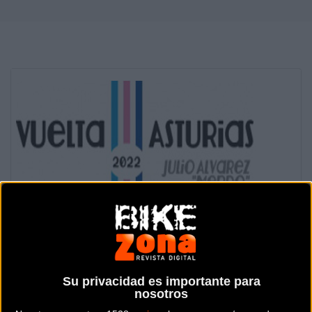
Se celebra del
viernes
3
de
mayo
de
2019
al
domingo
5
de
mayo de
2019
Su privacidad es importante para
Prueba ya finalizada
nosotros