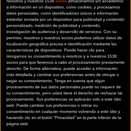
Nosotros y nuestros 1538
socios
almacenamos y/o accedemos
Localidad:
Oviedo (Asturias)
a información en un dispositivo, como cookies, y procesamos
datos personales, como identificadores únicos e información
estándar enviada por un dispositivo para publicidad y contenido
País:
España
personalizado, medición de publicidad y contenido,
investigación de audiencia y desarrollo de servicios.
Con su
permiso, nosotros y nuestros socios podemos utilizar datos de
Modalidad:
Carretera
localización geográfica precisa e identificación mediante las
características de dispositivos. Puede hacer clic para
Teléfono:
985214592
otorgarnos su consentimiento a nosotros y a nuestros 1538
socios para que llevemos a cabo el procesamiento previamente
descrito. De forma alternativa, puede acceder a información
Contactar
más detallada y cambiar sus preferencias antes de otorgar o
negar su consentimiento.
Tenga en cuenta que algún
procesamiento de sus datos personales puede no requerir de
su consentimiento, pero usted tiene el derecho de rechazar tal
procesamiento. Sus preferencias se aplicarán solo a este sitio
La 62.ª edición de la Vuelta Ciclista a Asturias, que cuenta con el
web. Puede cambiar sus preferencias o retirar su
patrocinio de LA NUEVA ESPAÑA, constará de tres etapas y se
consentimiento en cualquier momento volviendo a este sitio y
disputará del 3 al 5 del próximo mes de mayo. La prueba comenzará el
haciendo clic en el botón "Privacidad" en la parte inferior de la
viernes 3 de mayo con la etapa entre Oviedo y Pola de Lena, de 180
página web.
kilómetros, que contará con cinco puertos puntuables, todos ellos de