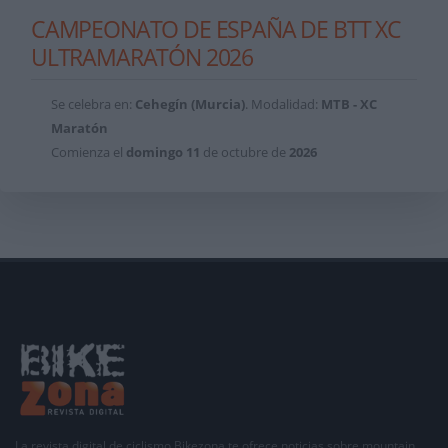
CAMPEONATO DE ESPAÑA DE BTT XC
ULTRAMARATÓN 2026
Se celebra en:
Cehegín (Murcia)
. Modalidad:
MTB - XC
Maratón
Comienza el
domingo
11
de octubre de
2026
La revista digital de ciclismo Bikezona te ofrece noticias sobre mountain