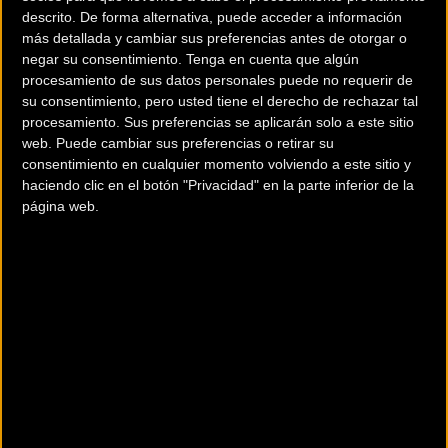
"Quillo" Márquez, un podio de máximo nivel en cualquier
descrito. De forma alternativa, puede acceder a información
prueba de prestigio. Tan duras y tan bellas, las Villuercas.
más detallada y cambiar sus preferencias antes de otorgar o
negar su consentimiento.
Tenga en cuenta que algún
Con Logrosán como punto de salida
procesamiento de sus datos personales puede no requerir de
su consentimiento, pero usted tiene el derecho de rechazar tal
procesamiento. Sus preferencias se aplicarán solo a este sitio
web. Puede cambiar sus preferencias o retirar su
consentimiento en cualquier momento volviendo a este sitio y
haciendo clic en el botón "Privacidad" en la parte inferior de la
página web.