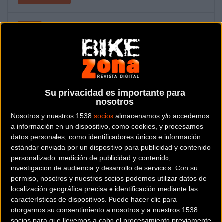
La Titán Villuercas abrió este año el Open de España XCM y
en 2016 volverá a ser parte del circuito nacional de BTT-
maratóón. Además, formará parte de las UCI World Maratón
Su privacidad es importante para
series, lo que ratifica el excelente nivel que ha obtenido la
nosotros
prueba cacereña, con epicentro en Logrosán.
Nosotros y nuestros 1538
socios
almacenamos y/o accedemos
a información en un dispositivo, como cookies, y procesamos
La carrera extremeña es de XCM y su presencia por primera
datos personales, como identificadores únicos e información
vez en el calendario UCI .
estándar enviada por un dispositivo para publicidad y contenido
personalizado, medición de publicidad y contenido,
Volverá a darle vida a las colosales sierras de su entorno el 22
investigación de audiencia y desarrollo de servicios.
Con su
de mayo. Será prueba puntuable para el UCI WORLD
permiso, nosotros y nuestros socios podemos utilizar datos de
localización geográfica precisa e identificación mediante las
MARATHON SERIES y OPEN DE ESPAÑA. El año pasado fue
características de dispositivos. Puede hacer clic para
una de las pruebas revelación del torneo nacional,
otorgarnos su consentimiento a nosotros y a nuestros 1538
planteando una durísima batatalla entre Pedro Romero y
socios para que llevemos a cabo el procesamiento previamente