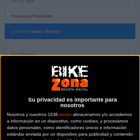
julio de
2015
Prueba ya finalizada
Localidad:
Roses (Girona)
País:
España
Modalidad:
MTB - Marcha
Contactar
Su privacidad es importante para
nosotros
Nosotros y nuestros 1538
socios
almacenamos y/o accedemos
a información en un dispositivo, como cookies, y procesamos
TRANSPYR TRAVESÍA DOS MARES es un gran reto personal y
datos personales, como identificadores únicos e información
una de las aventuras de mountain bike más excitantes y
estándar enviada por un dispositivo para publicidad y contenido