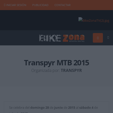
INICIAR SESIÓN
PUBLICIDAD
CONTACTAR
Transpyr MTB 2015
Organizada por:
TRANSPYR
Se celebra del
domingo
28
de
junio
de
2015
al
sábado
4
de