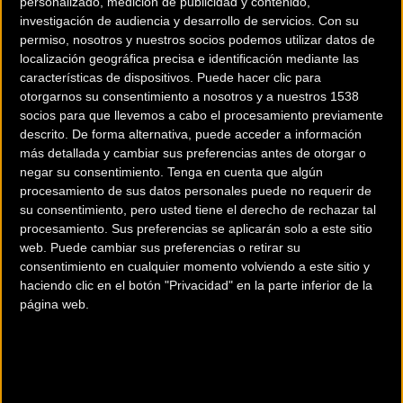
personalizado, medición de publicidad y contenido,
memorables en la que uno puede tomar parte. Una prueba
investigación de audiencia y desarrollo de servicios.
Con su
que permite sumergirse en los distintos valles, pueblos y
permiso, nosotros y nuestros socios podemos utilizar datos de
culturas de la vertiente sur de los Pirineos, cruzando y
localización geográfica precisa e identificación mediante las
uniendo Catalunya, Aragón, Navarra y Euskadi. Un
características de dispositivos. Puede hacer clic para
otorgarnos su consentimiento a nosotros y a nuestros 1538
auténtico
Graduado en Mountain Bike
a afrontar al menos
socios para que llevemos a cabo el procesamiento previamente
una vez en la vida.
descrito. De forma alternativa, puede acceder a información
más detallada y cambiar sus preferencias antes de otorgar o
2015 marcará la sexta edición de esta prueba que ya se ha
negar su consentimiento.
Tenga en cuenta que algún
consolidado en el calendario internacional de pruebas de
procesamiento de sus datos personales puede no requerir de
mountain bike por etapas.
su consentimiento, pero usted tiene el derecho de rechazar tal
procesamiento. Sus preferencias se aplicarán solo a este sitio
web. Puede cambiar sus preferencias o retirar su
TRANSPYR está solamente al alcance de ciclistas muy bien
consentimiento en cualquier momento volviendo a este sitio y
preparados. El recorrido busca pisar el mínimo de carreteras
haciendo clic en el botón "Privacidad" en la parte inferior de la
y de asfalto. Incorpora algunas duras subidas, tramos
página web.
técnicos incluso puntualmente no ciclables donde se debe
empujar la bicicleta, pero sobre todo lúdicos, y en ocasiones
se avanza por pequeñas carreteras de orden local siempre
con poco tráfico motorizado.