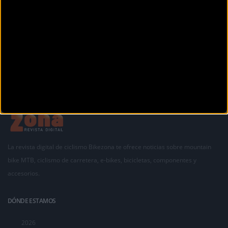
La revista digital de ciclismo Bikezona te ofrece noticias sobre mountain
bike MTB, ciclismo de carretera, e-bikes, bicicletas, componentes y
accesorios.
DÓNDE ESTAMOS
2026