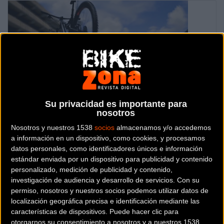
Su privacidad es importante para
nosotros
Evento recomendado por Bikezona
Nosotros y nuestros 1538
socios
almacenamos y/o accedemos
a información en un dispositivo, como cookies, y procesamos
Se celebra el
sábado
11
de
julio
de
2026
datos personales, como identificadores únicos e información
estándar enviada por un dispositivo para publicidad y contenido
Prueba ya finalizada
personalizado, medición de publicidad y contenido,
investigación de audiencia y desarrollo de servicios.
Con su
permiso, nosotros y nuestros socios podemos utilizar datos de
Localidad:
Aalen
localización geográfica precisa e identificación mediante las
características de dispositivos. Puede hacer clic para
otorgarnos su consentimiento a nosotros y a nuestros 1538