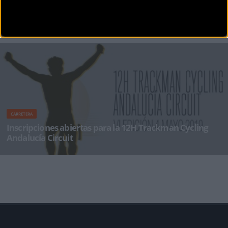
La Trackman Cycling Andalucía Circuit será la sede del
Campeonato de España 12H
Tras haber sido prueba puntuable en 2018 para la Copa de España de Ultrafondo, la RFEC
recientemente ha confirmad
CARRETERA
Inscripciones abiertas para la 12H Trackman Cycling
Andalucía Circuit
Desde el 15 de noviembre están abiertas las inscripciones para una una nueva edición de la
12H T