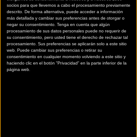
socios para que llevemos a cabo el procesamiento previamente
descrito. De forma alternativa, puede acceder a información
más detallada y cambiar sus preferencias antes de otorgar o
negar su consentimiento.
Tenga en cuenta que algún
procesamiento de sus datos personales puede no requerir de
su consentimiento, pero usted tiene el derecho de rechazar tal
procesamiento. Sus preferencias se aplicarán solo a este sitio
web. Puede cambiar sus preferencias o retirar su
consentimiento en cualquier momento volviendo a este sitio y
haciendo clic en el botón "Privacidad" en la parte inferior de la
página web.
La entidad organizadora de la
VI edición de 12H TRACKMAN
CYCLING ANDALUCÍA CIRCUIT
es el Club Ciclista ARÍSTIDES.
VI 12H
TRACKMAN CYCLING ANDALUCÍA CIRCUIT
se celebra el día 4 de
Mayo de 2019 en el Andalucía Circuit situado en el Municipio de