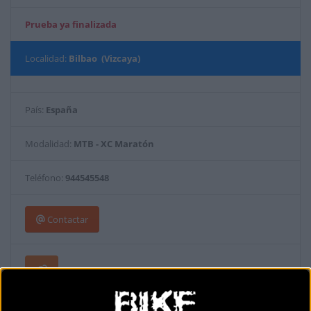
Prueba ya finalizada
Localidad:
Bilbao (Vizcaya)
País:
España
Modalidad:
MTB - XC Maratón
Teléfono:
944545548
Contactar
Espectacular salida desde el parque Kobetas, un balcón con