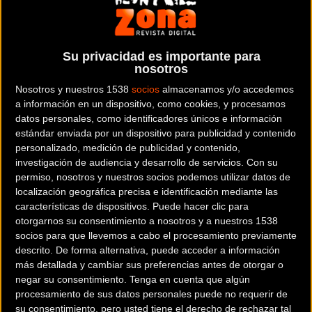
la ciudad de Bilbao a tus pies. Durante los primeros
kilómetros la organización podrá neutralizar la prueba si lo
cree oportuno, incluso deteniendo la cabeza del pelotón si
Su privacidad es importante para
fuera necesario. Velocidad libre una vez pasado el barrio de
nosotros
Arraiz (km 5). Lo más duro físicamente es la primera
Nosotros y nuestros 1538
socios
almacenamos y/o accedemos
ascensión al Pagasarri, epicentro del recorrido por donde se
a información en un dispositivo, como cookies, y procesamos
pasa hasta 3 veces pero por sitios distintos (km 13/38/51). Una
datos personales, como identificadores únicos e información
estándar enviada por un dispositivo para publicidad y contenido
vez en la cumbre, la ruta es lenta por tierra, hierba o barro.
personalizado, medición de publicidad y contenido,
Velocidad media muy baja por caminos revirados y algún
investigación de audiencia y desarrollo de servicios.
Con su
tramo no ciclable.
permiso, nosotros y nuestros socios podemos utilizar datos de
localización geográfica precisa e identificación mediante las
características de dispositivos. Puede hacer clic para
otorgarnos su consentimiento a nosotros y a nuestros 1538
socios para que llevemos a cabo el procesamiento previamente
RUTA EXTREME
: 50 kilómetros, 2000 metros positivos. Más
descrito. De forma alternativa, puede acceder a información
que suficiente para la mayoría de los participantes. Toda la
más detallada y cambiar sus preferencias antes de otorgar o
filosofía de la BilbaoExtreme concentrada, incluida la famosa
negar su consentimiento.
Tenga en cuenta que algún
cresta del Zamaia, la fuente Tarín, la presa de Artiba o el
procesamiento de sus datos personales puede no requerir de
descenso al Zabalgarbi. Con nuevos tramos inéditos, zonas de
su consentimiento, pero usted tiene el derecho de rechazar tal