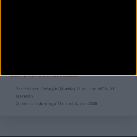
CAMPEONATO DE ESPAÑA DE BTT XC
ULTRAMARATÓN 2026
Se celebra en:
Cehegín (Murcia)
. Modalidad:
MTB - XC
Maratón
Comienza el
domingo
11
de octubre de
2026