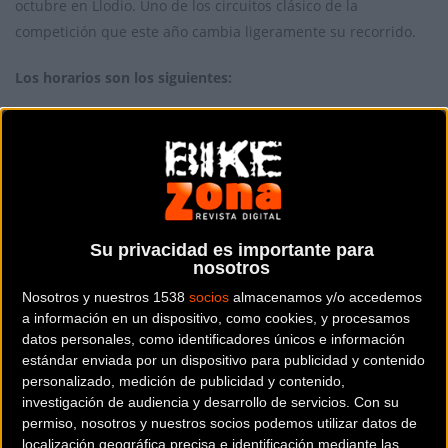
octubre en Llodio. Uno de los circuitos clásico de la
competición que este año cambia ligeramente su recorrido.
Los horarios son los siguientes:
M40/M50/M60 -- 09:20h
Master 30 --- 10:15h
Cadetes --- 11:10h
Su privacidad es importante para
Entrega de premios --- 11:50h
nosotros
Nosotros y nuestros 1538
socios
almacenamos y/o accedemos
Junior --- 12:10h
a información en un dispositivo, como cookies, y procesamos
datos personales, como identificadores únicos e información
Féminas --- 13:05h
estándar enviada por un dispositivo para publicidad y contenido
personalizado, medición de publicidad y contenido,
Elite y sub23 --- 14:00h
investigación de audiencia y desarrollo de servicios.
Con su
permiso, nosotros y nuestros socios podemos utilizar datos de
localización geográfica precisa e identificación mediante las
Entrega de premios --- 15:10h