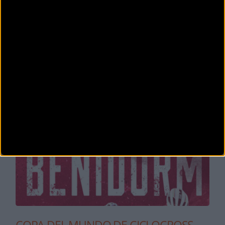
Se celebra en:
Amberes (Otros)
. Modalidad:
Ciclocross
Comienza el
miércoles
16
de diciembre de
2026
ENERO