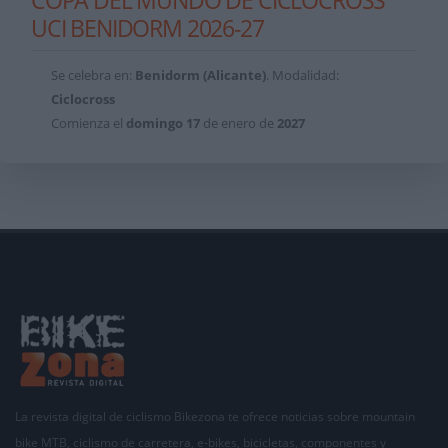
COPA DEL MUNDO DE CICLOCROSS
UCI BENIDORM 2026-27
Se celebra en:
Benidorm (Alicante)
. Modalidad:
Ciclocross
Comienza el
domingo
17
de enero de
2027
La revista digital de ciclismo Bikezona te ofrece noticias sobre mountain
bike MTB, ciclismo de carretera, e-bikes, bicicletas, componentes y