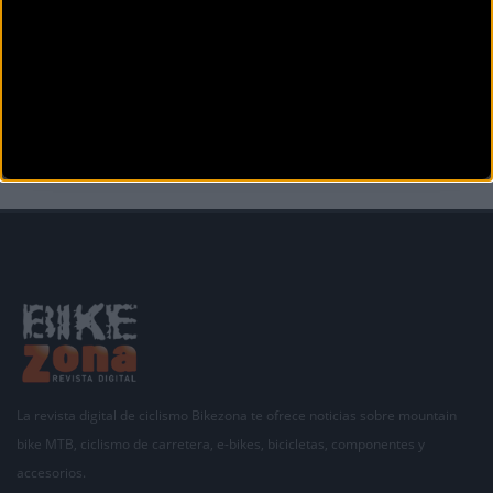
LA CICLOBRAVA 2026
Se celebra en:
Girona (Girona)
. Modalidad:
Cicloturista
Comienza el
domingo
20
de septiembre de
2026
La revista digital de ciclismo Bikezona te ofrece noticias sobre mountain
bike MTB, ciclismo de carretera, e-bikes, bicicletas, componentes y
accesorios.