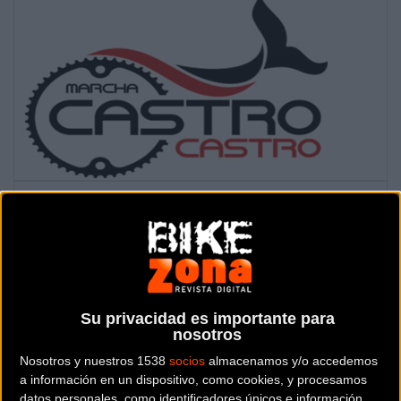
Se celebra el
domingo
16
de
abril
de
2023
Prueba ya finalizada
Localidad:
Castro (Cantabria)
Su privacidad es importante para
nosotros
País:
España
Nosotros y nuestros 1538
socios
almacenamos y/o accedemos
a información en un dispositivo, como cookies, y procesamos
datos personales, como identificadores únicos e información