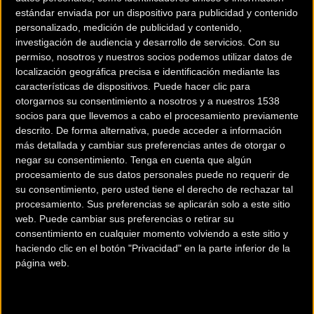
Modalidad:
Cicloturista
estándar enviada por un dispositivo para publicidad y contenido
personalizado, medición de publicidad y contenido,
Teléfono:
942131958
investigación de audiencia y desarrollo de servicios.
Con su
permiso, nosotros y nuestros socios podemos utilizar datos de
localización geográfica precisa e identificación mediante las
Contactar
características de dispositivos. Puede hacer clic para
otorgarnos su consentimiento a nosotros y a nuestros 1538
socios para que llevemos a cabo el procesamiento previamente
descrito. De forma alternativa, puede acceder a información
más detallada y cambiar sus preferencias antes de otorgar o
El Club Ciclista Castreño ha anunciado la celebración de
negar su consentimiento.
Tenga en cuenta que algún
procesamiento de sus datos personales puede no requerir de
la
XXXII Marcha Ciclodeportiva Castro-Castro
, que tendrá
su consentimiento, pero usted tiene el derecho de rechazar tal
lugar el domingo 16 de abril, con salida y llegada en Castro
procesamiento. Sus preferencias se aplicarán solo a este sitio
Urdiales. El recorrido será el tradicional de 99 kilómetros de
web. Puede cambiar sus preferencias o retirar su
los últimos años, ideal para el comienzo de la temporada
consentimiento en cualquier momento volviendo a este sitio y
haciendo clic en el botón "Privacidad" en la parte inferior de la
cicloturista y para disfrutar del incomparable entorno de la
página web.
costa cántabra.
Los participantes tendrán derecho a un maillot