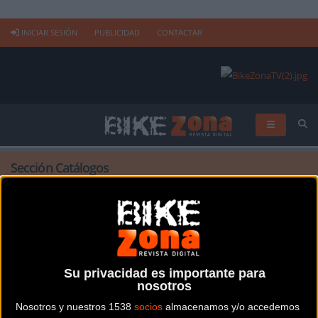
INICIAR SESIÓN
PUBLICIDAD
CONTACTAR
Sección Catálogos
Inicio
bicicletas
Comparador
.
Catálogo Bicicletas PDF BH
Electricas 2014
Su privacidad es importante para
nosotros
Nosotros y nuestros 1538
socios
almacenamos y/o accedemos