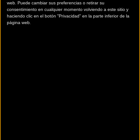
web. Puede cambiar sus preferencias o retirar su
consentimiento en cualquier momento volviendo a este sitio y
haciendo clic en el botón "Privacidad" en la parte inferior de la
POTENCIAS
página web.
TIJAS
AMBROSIO
Ir a ficha del fabricante / distribuidor
Tipos de Componentes: