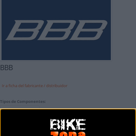
BBB
Ir a ficha del fabricante / distribuidor
Tipos de Componentes: